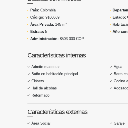
País:
Colombia
Departa
Código:
9160669
Estado:
Área Privada:
145 m²
Habitaci
Estrato:
5
Año cons
Administración:
$503.000 COP
Características internas
Admite mascotas
Agua
Baño en habitación principal
Barra es
Clósets
Cocina 
Hall de alcobas
Adosad
Reformado
Características externas
Área Social
Garaje