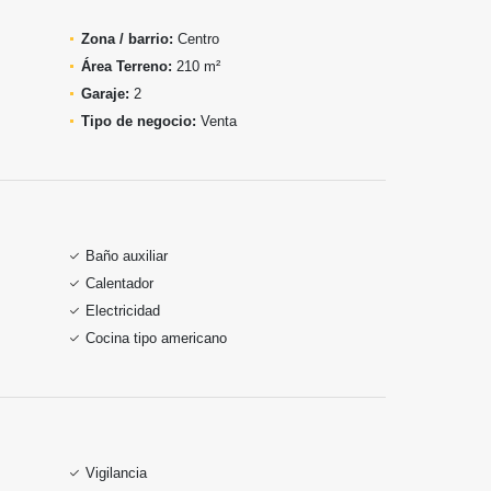
Zona / barrio:
Centro
Área Terreno:
210 m²
Garaje:
2
Tipo de negocio:
Venta
Baño auxiliar
Calentador
Electricidad
Cocina tipo americano
Vigilancia