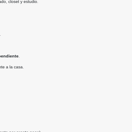
do, closet y estudio.
.
pendiente
.
te a la casa.