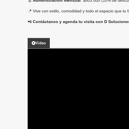
🧾
Administración mensual
: $503.000 (10% de descu
📍 Vive con estilo, comodidad y todo el espacio que tu 
📲
Contáctanos y agenda tu visita con D Soluciones
Video