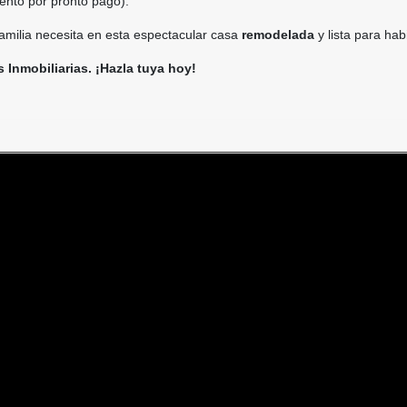
ento por pronto pago).
familia necesita en esta espectacular casa
remodelada
y lista para habi
 Inmobiliarias. ¡Hazla tuya hoy!