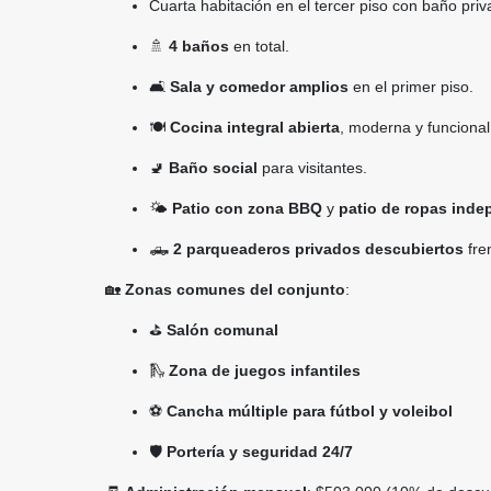
Cuarta habitación en el tercer piso con baño priva
🚿
4 baños
en total.
🛋️
Sala y comedor amplios
en el primer piso.
🍽️
Cocina integral abierta
, moderna y funcional
🚽
Baño social
para visitantes.
🌤️
Patio con zona BBQ
y
patio de ropas inde
🛻
2 parqueaderos privados descubiertos
fren
🏡
Zonas comunes del conjunto
:
⛳
Salón comunal
🛝
Zona de juegos infantiles
⚽
Cancha múltiple para fútbol y voleibol
🛡️
Portería y seguridad 24/7