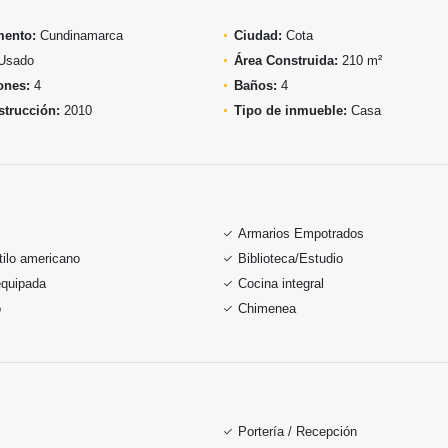
mento:
Cundinamarca
Ciudad:
Cota
Usado
Área Construida:
210 m²
ones:
4
Baños:
4
trucción:
2010
Tipo de inmueble:
Casa
Armarios Empotrados
tilo americano
Biblioteca/Estudio
equipada
Cocina integral
o
Chimenea
Portería / Recepción