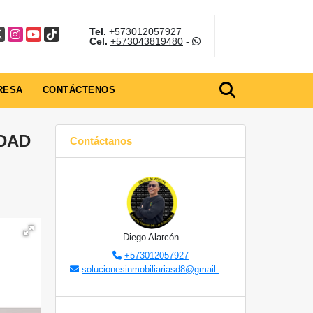
Tel.
+573012057927
ook
Instagram
YouTube
TikTok
Cel.
+573043819480
-
RESA
CONTÁCTENOS
IDAD
Contáctanos
Diego Alarcón
+573012057927
solucionesinmobiliariasd8@gmail.com