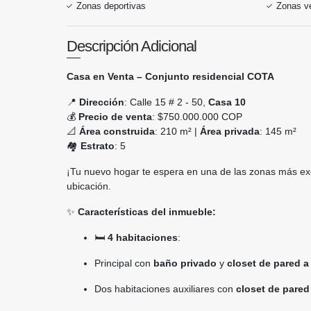
Zonas deportivas
Zonas v
Descripción Adicional
Casa en Venta – Conjunto residencial COTA
📍
Dirección
: Calle 15 # 2 - 50,
Casa 10
💰
Precio de venta
: $750.000.000 COP
📐
Área construida
: 210 m² |
Área privada
: 145 m²
🏘️
Estrato
: 5
¡Tu nuevo hogar te espera en una de las zonas más ex
ubicación.
✨
Características del inmueble:
🛏️
4 habitaciones
:
Principal con
baño privado
y
closet de pared a
Dos habitaciones auxiliares con
closet de pared