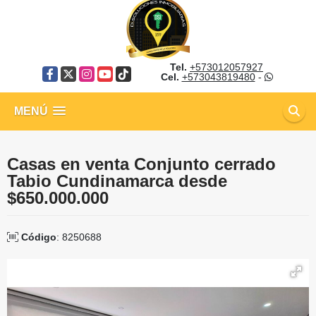
Tel.
+573012057927
Facebook
X
Instagram
YouTube
TikTok
Cel.
+573043819480
-
MENÚ
Casas en venta Conjunto cerrado
Tabio Cundinamarca desde
$650.000.000
Código
: 8250688