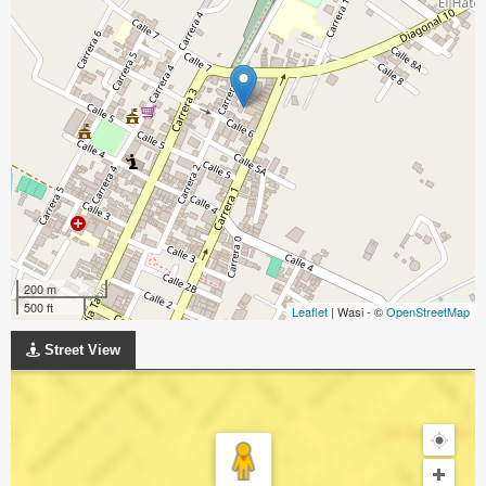
200 m
500 ft
Leaflet
| Wasi - ©
OpenStreetMap
Street View