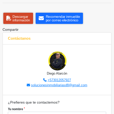
Descargar
Recomendar inmueble
información
por correo electrónico
Compartir
Contáctanos
Diego Alarcón
+573012057927
solucionesinmobiliariasd8@gmail.com
¿Prefieres que te contactemos?
*
Tu nombre