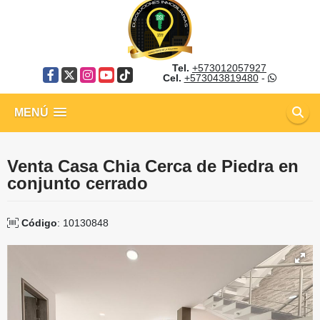
Tel.
+573012057927
Facebook
X
Instagram
YouTube
TikTok
Cel.
+573043819480
-
MENÚ
Venta Casa Chia Cerca de Piedra en
conjunto cerrado
Código
: 10130848