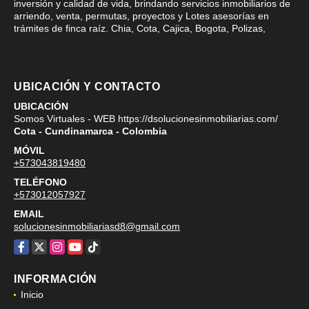
inversión y calidad de vida, brindando servicios inmobiliarios de
arriendo, venta, permutas, proyectos y Lotes asesorías en
trámites de finca raíz. Chia, Cota, Cajica, Bogota, Polizas,
UBICACIÓN Y CONTACTO
UBICACIÓN
Somos Virtuales - WEB https://dsolucionesinmobiliarias.com/
Cota - Cundinamarca - Colombia
MÓVIL
+573043819480
TELÉFONO
+573012057927
EMAIL
solucionesinmobiliariasd8@gmail.com
Facebook
X
Instagram
YouTube
TikTok
INFORMACIÓN
Inicio