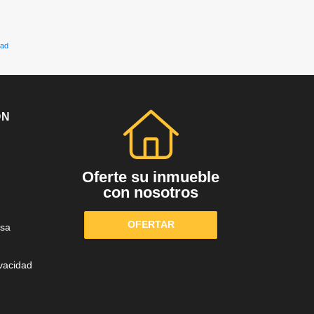
dad
ÓN
Oferte su inmueble
con nosotros
OFERTAR
sa
ivacidad