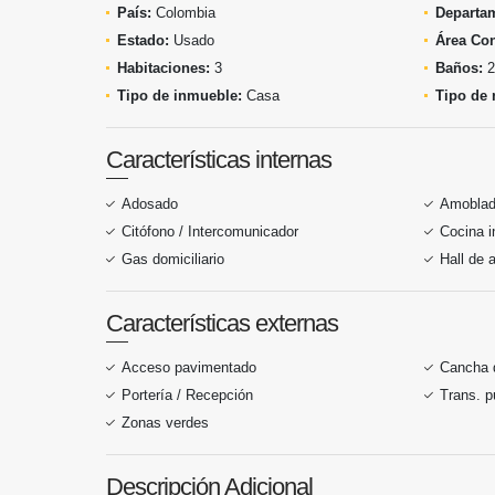
País:
Colombia
Departa
Estado:
Usado
Área Con
Habitaciones:
3
Baños:
2
Tipo de inmueble:
Casa
Tipo de 
Características internas
Adosado
Amobla
Citófono / Intercomunicador
Cocina i
Gas domiciliario
Hall de 
Características externas
Acceso pavimentado
Cancha 
Portería / Recepción
Trans. p
Zonas verdes
Descripción Adicional