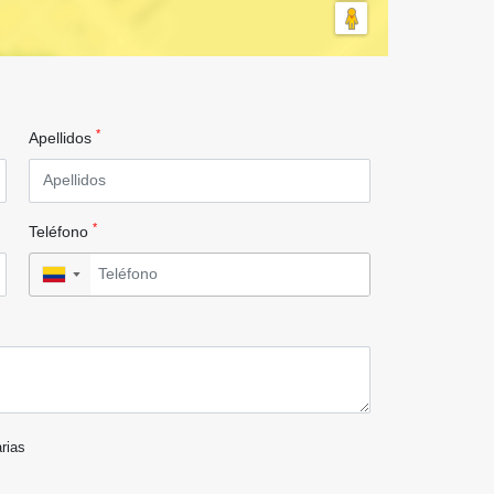
*
Apellidos
*
Teléfono
▼
arias