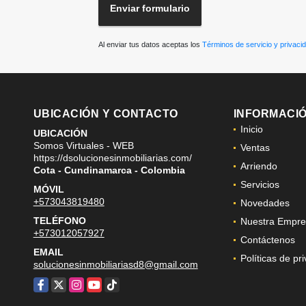
Enviar formulario
Al enviar tus datos aceptas los
Términos de servicio y privaci
UBICACIÓN Y CONTACTO
INFORMACI
Inicio
UBICACIÓN
Somos Virtuales - WEB
Ventas
https://dsolucionesinmobiliarias.com/
Arriendo
Cota - Cundinamarca - Colombia
Servicios
MÓVIL
+573043819480
Novedades
TELÉFONO
Nuestra Empre
+573012057927
Contáctenos
EMAIL
Políticas de pr
solucionesinmobiliariasd8@gmail.com
Facebook
X
Instagram
YouTube
TikTok