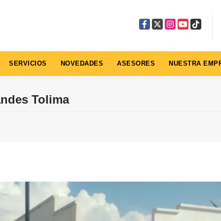
Facebook
X
Instagram
YouTube
TikTok
SERVICIOS
NOVEDADES
ASESORES
NUESTRA EMP
andes Tolima