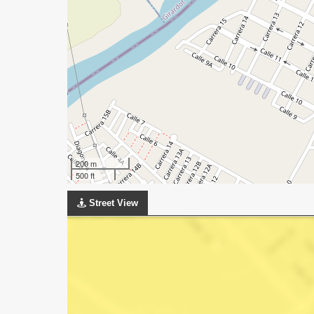
200 m
500 ft
Street View