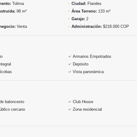
mento:
Tolima
Ciudad:
Flandes
struida:
98 m²
Área Terreno:
133 m²
Garaje:
2
negocio:
Venta
Administración:
$218.000 COP
do
Armarios Empotrados
ntegral
Depósito
alcobas
Vista panorámica
de baloncesto
Club House
úblico cercano
Zona residencial