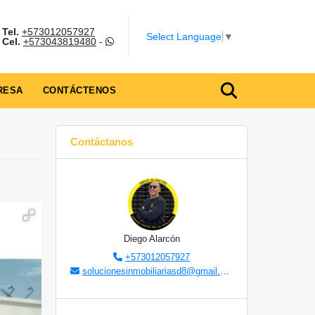
Tel.
+573012057927
Select Language
▼
Cel.
+573043819480
-
RESA
CONTÁCTENOS
Contáctanos
Diego Alarcón
+573012057927
solucionesinmobiliariasd8@gmail.com