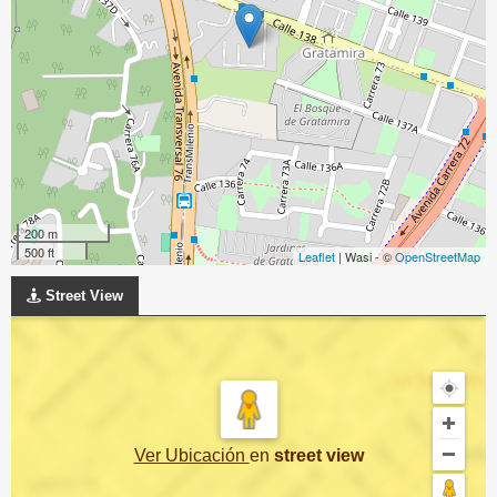
200 m
500 ft
Leaflet
| Wasi - ©
OpenStreetMap
Street View
Ver Ubicación
en
street view