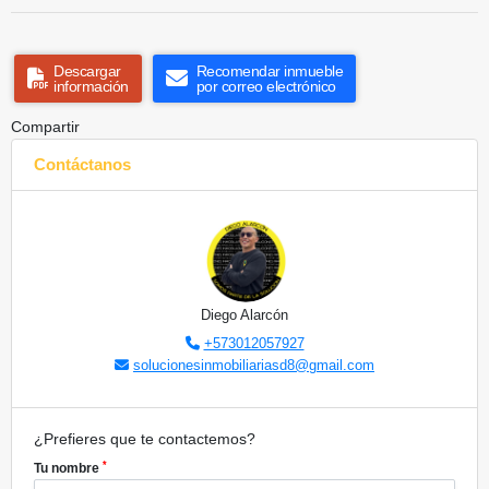
Descargar
Recomendar inmueble
información
por correo electrónico
Compartir
Contáctanos
Diego Alarcón
+573012057927
solucionesinmobiliariasd8@gmail.com
¿Prefieres que te contactemos?
*
Tu nombre