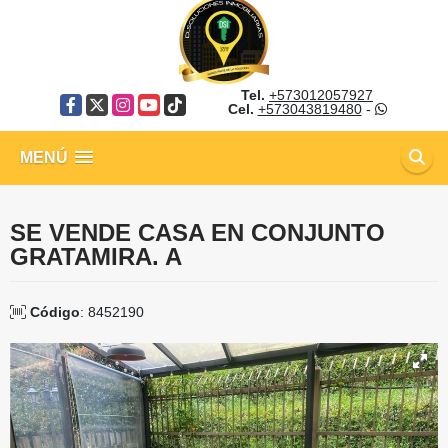
Tel.
+573012057927
Facebook
X
Instagram
YouTube
TikTok
Cel.
+573043819480
-
MENÚ
SE VENDE CASA EN CONJUNTO
GRATAMIRA. A
Código
: 8452190