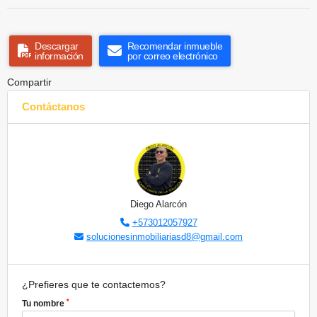
Descargar
Recomendar inmueble
información
por correo electrónico
Compartir
Contáctanos
Diego Alarcón
+573012057927
solucionesinmobiliariasd8@gmail.com
¿Prefieres que te contactemos?
*
Tu nombre