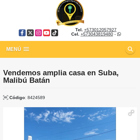
Tel.
+573012057927
Facebook
X
Instagram
YouTube
TikTok
Cel.
+573043819480
-
MENÚ
Vendemos amplia casa en Suba,
Malibú Batán
Código
: 8424589