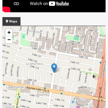
Mapa
+
−