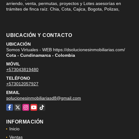
arriendo, venta, permutas, proyectos y Lotes asesorías en
trámites de finca raíz. Chia, Cota, Cajica, Bogota, Polizas,
UBICACIÓN Y CONTACTO
UBICACIÓN
Somos Virtuales - WEB https://dsolucionesinmobiliarias.com/
Cota - Cundinamarca - Colombia
MÓVIL
+573043819480
TELÉFONO
+573012057927
EMAIL
solucionesinmobiliariasd8@gmail.com
Facebook
X
Instagram
YouTube
TikTok
INFORMACIÓN
Inicio
Ventas