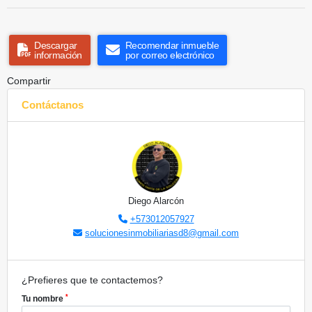
Descargar
Recomendar inmueble
información
por correo electrónico
Compartir
Contáctanos
Diego Alarcón
+573012057927
solucionesinmobiliariasd8@gmail.com
¿Prefieres que te contactemos?
*
Tu nombre