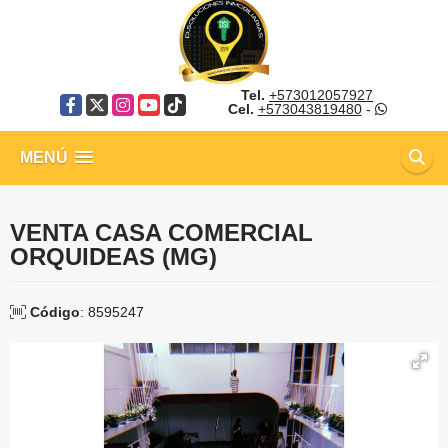
Tel.
+573012057927
Facebook
X
Instagram
YouTube
TikTok
Cel.
+573043819480
-
MENÚ
VENTA CASA COMERCIAL
ORQUIDEAS (MG)
Código
: 8595247