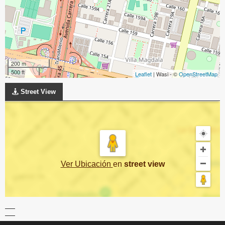
200 m
500 ft
Leaflet
| Wasi - ©
OpenStreetMap
Street View
Ver Ubicación
en
street view