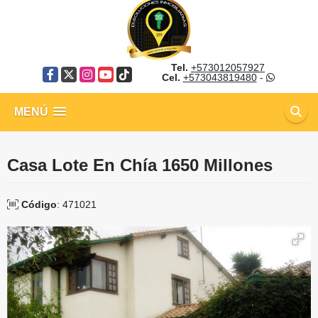
Tel.
+573012057927
Facebook
X
Instagram
YouTube
TikTok
Cel.
+573043819480
-
MENÚ
Casa Lote En Chía 1650 Millones
Código
: 471021