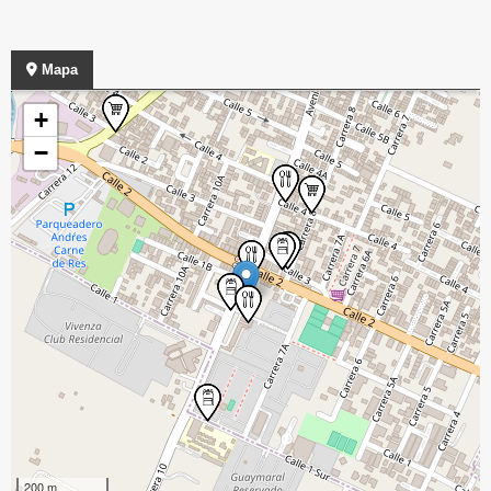
Mapa
+
−
200 m