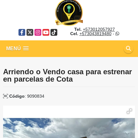
Tel.
+573012057927
Facebook
X
Instagram
YouTube
TikTok
Cel.
+573043819480
-
MENÚ
Arriendo o Vendo casa para estrenar
en parcelas de Cota
Código
: 9090834