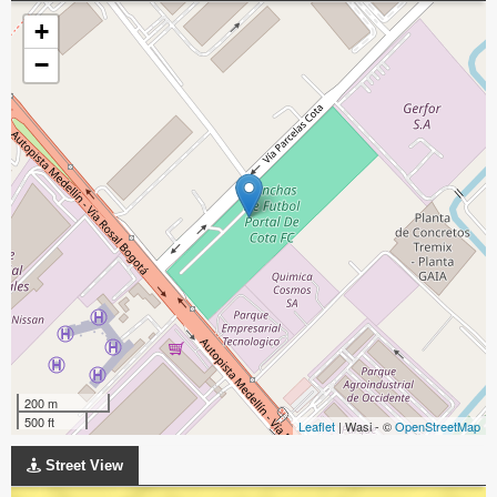
+
−
200 m
500 ft
Leaflet
| Wasi - ©
OpenStreetMap
Street View