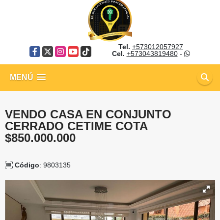
Tel.
+573012057927
Facebook
X
Instagram
YouTube
TikTok
Cel.
+573043819480
-
MENÚ
VENDO CASA EN CONJUNTO
CERRADO CETIME COTA
$850.000.000
Código
: 9803135