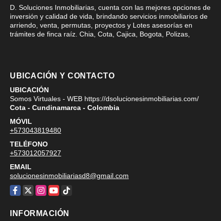
D. Soluciones Inmobiliarias, cuenta con las mejores opciones de
inversión y calidad de vida, brindando servicios inmobiliarios de
arriendo, venta, permutas, proyectos y Lotes asesorías en
trámites de finca raíz. Chia, Cota, Cajica, Bogota, Polizas,
UBICACIÓN Y CONTACTO
UBICACIÓN
Somos Virtuales - WEB https://dsolucionesinmobiliarias.com/
Cota - Cundinamarca - Colombia
MÓVIL
+573043819480
TELÉFONO
+573012057927
EMAIL
solucionesinmobiliariasd8@gmail.com
Facebook
X
Instagram
YouTube
TikTok
INFORMACIÓN