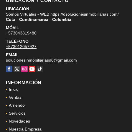
UBICACIÓN Y CONTACTO
UBICACIÓN
Somos Virtuales - WEB https://dsolucionesinmobiliarias.com/
Cota - Cundinamarca - Colombia
MÓVIL
+573043819480
TELÉFONO
+573012057927
EMAIL
solucionesinmobiliariasd8@gmail.com
Facebook
X
Instagram
YouTube
TikTok
INFORMACIÓN
Inicio
Ventas
Arriendo
Servicios
Novedades
Nuestra Empresa