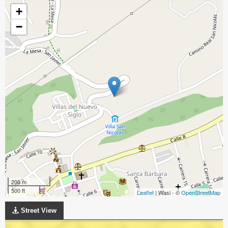
+
−
200 m
500 ft
Leaflet
| Wasi - ©
OpenStreetMap
Street View