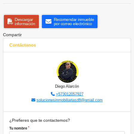
Descargar
Recomendar inmueble
información
por correo electrónico
Compartir
Contáctanos
Diego Alarcón
+573012057927
solucionesinmobiliariasd8@gmail.com
¿Prefieres que te contactemos?
*
Tu nombre