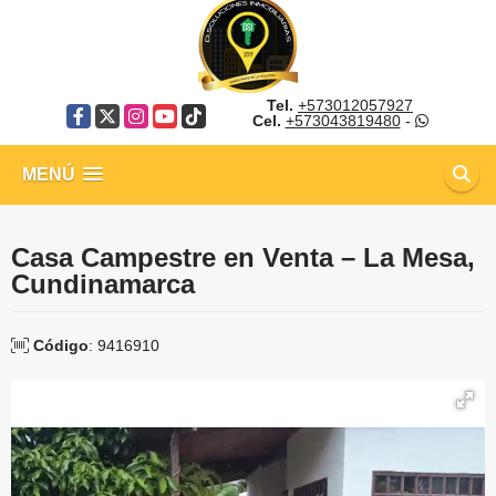
Tel.
+573012057927
Facebook
X
Instagram
YouTube
TikTok
Cel.
+573043819480
-
MENÚ
Casa Campestre en Venta – La Mesa,
Cundinamarca
Código
: 9416910