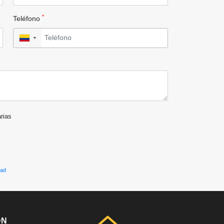
*
Teléfono
▼
arias
dad
ÓN