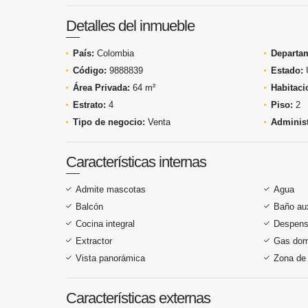
Detalles del inmueble
País:
Colombia
Departa
Código:
9888839
Estado:
Área Privada:
64 m²
Habitaci
Estrato:
4
Piso:
2
Tipo de negocio:
Venta
Administ
Características internas
Admite mascotas
Agua
Balcón
Baño aux
Cocina integral
Despen
Extractor
Gas domi
Vista panorámica
Zona de 
Características externas