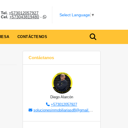
Tel.
+573012057927
Select Language
▼
Cel.
+573043819480
-
RESA
CONTÁCTENOS
Contáctanos
Diego Alarcón
+573012057927
solucionesinmobiliariasd8@gmail.com