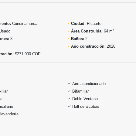
mento:
Cundinamarca
Ciudad:
Ricaurte
Usado
Área Construida:
64 m²
ones:
3
Baños:
2
Año construcción:
2020
ración:
$271.000 COP
Aire acondicionado
iliar
Bifamiliar
sa
Doble Ventana
ciliario
Hall de alcobas
lavandería