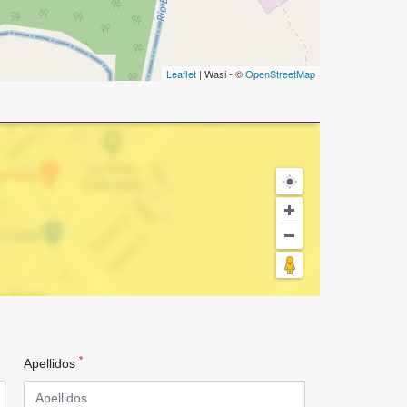
Leaflet
| Wasi - ©
OpenStreetMap
*
Apellidos