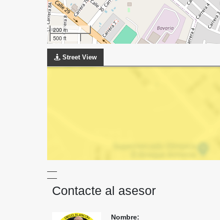
200 m
500 ft
Street View
Contacte al asesor
Nombre: