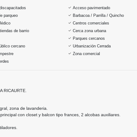
discapacitados
Acceso pavimentado
de parqueo
Barbacoa / Parrilla / Quincho
Médico
Centros comerciales
tiendas de barrio
Cerca zona urbana
Parques cercanos
úblico cercano
Urbanización Cerrada
mpestre
Zona comercial
erdes
A RICAURTE.
gral, zona de lavanderia.
rincipal con closet y balcon tipo frances, 2 alcobas auxiliares.
iladores.