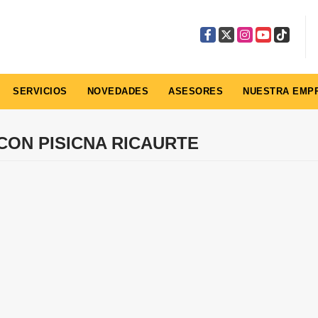
Facebook
X
Instagram
YouTube
TikTok
SERVICIOS
NOVEDADES
ASESORES
NUESTRA EMP
CON PISICNA RICAURTE