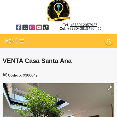
Tel.
+573012057927
Facebook
X
Instagram
YouTube
TikTok
Cel.
+573043819480
-
MENÚ
VENTA Casa Santa Ana
Código
: 9380042