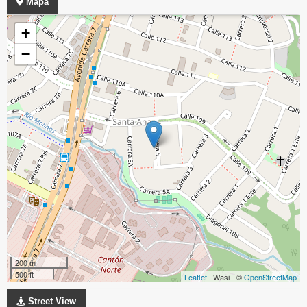
Mapa
+
−
200 m
500 ft
Leaflet
| Wasi - ©
OpenStreetMap
Street View