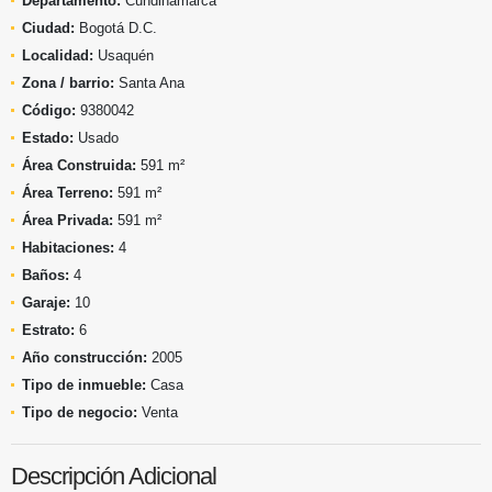
Departamento:
Cundinamarca
Ciudad:
Bogotá D.C.
Localidad:
Usaquén
Zona / barrio:
Santa Ana
Código:
9380042
Estado:
Usado
Área Construida:
591 m²
Área Terreno:
591 m²
Área Privada:
591 m²
Habitaciones:
4
Baños:
4
Garaje:
10
Estrato:
6
Año construcción:
2005
Tipo de inmueble:
Casa
Tipo de negocio:
Venta
Descripción Adicional