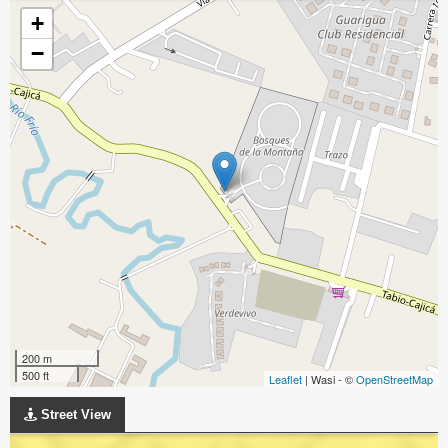
+
−
200 m
500 ft
Leaflet
| Wasi - ©
OpenStreetMap
Street View