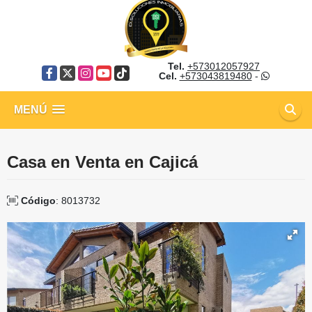
Tel.
+573012057927
Facebook
X
Instagram
YouTube
TikTok
Cel.
+573043819480
-
MENÚ
Casa en Venta en Cajicá
Código
: 8013732