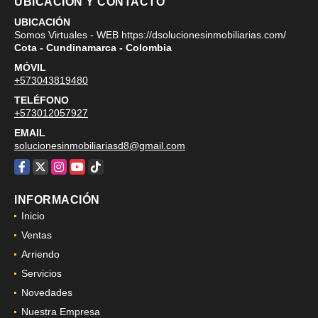
UBICACIÓN Y CONTACTO
UBICACIÓN
Somos Virtuales - WEB https://dsolucionesinmobiliarias.com/
Cota - Cundinamarca - Colombia
MÓVIL
+573043819480
TELÉFONO
+573012057927
EMAIL
solucionesinmobiliariasd8@gmail.com
Facebook
X
Instagram
YouTube
TikTok
INFORMACIÓN
Inicio
Ventas
Arriendo
Servicios
Novedades
Nuestra Empresa