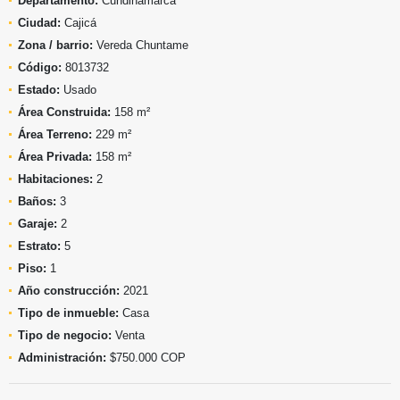
Departamento:
Cundinamarca
Ciudad:
Cajicá
Zona / barrio:
Vereda Chuntame
Código:
8013732
Estado:
Usado
Área Construida:
158 m²
Área Terreno:
229 m²
Área Privada:
158 m²
Habitaciones:
2
Baños:
3
Garaje:
2
Estrato:
5
Piso:
1
Año construcción:
2021
Tipo de inmueble:
Casa
Tipo de negocio:
Venta
Administración:
$750.000 COP