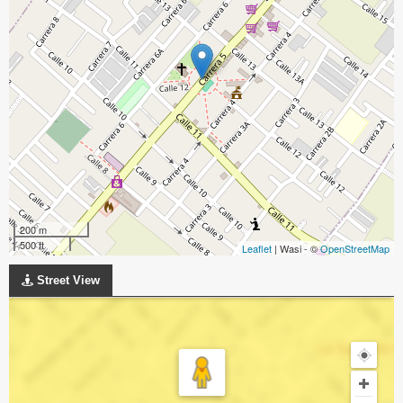
200 m
500 ft
Leaflet
| Wasi - ©
OpenStreetMap
Street View