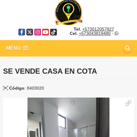
Tel.
+573012057927
Facebook
X
Instagram
YouTube
TikTok
Cel.
+573043819480
-
MENÚ
SE VENDE CASA EN COTA
Código
: 8403020