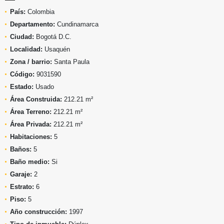
País:
Colombia
Departamento:
Cundinamarca
Ciudad:
Bogotá D.C.
Localidad:
Usaquén
Zona / barrio:
Santa Paula
Código:
9031590
Estado:
Usado
Área Construida:
212.21 m²
Área Terreno:
212.21 m²
Área Privada:
212.21 m²
Habitaciones:
5
Baños:
5
Baño medio:
Si
Garaje:
2
Estrato:
6
Piso:
5
Año construcción:
1997