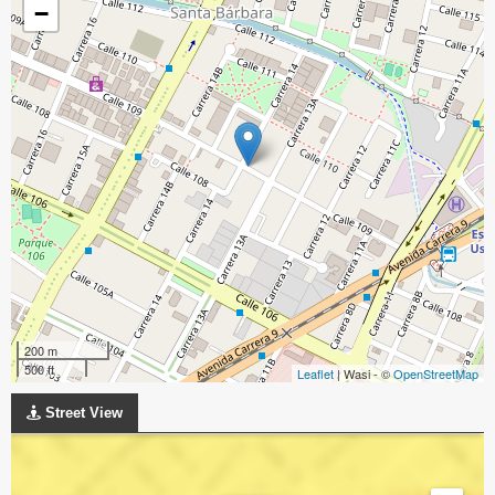
−
200 m
500 ft
Leaflet
| Wasi - ©
OpenStreetMap
Street View