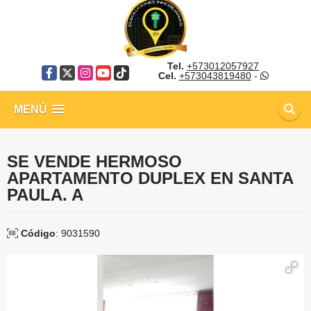
Tel.
+573012057927
Facebook
X
Instagram
YouTube
TikTok
Cel.
+573043819480
-
MENÚ
SE VENDE HERMOSO
APARTAMENTO DUPLEX EN SANTA
PAULA. A
Código
: 9031590