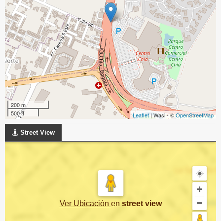
200 m
500 ft
Leaflet
| Wasi - ©
OpenStreetMap
Street View
Ver Ubicación
en
street view