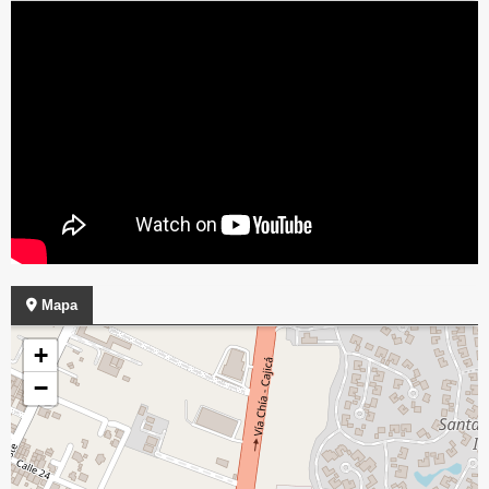
Mapa
+
−