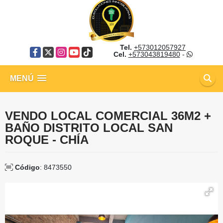
Tel.
+573012057927
Facebook
X
Instagram
YouTube
TikTok
Cel.
+573043819480
-
MENÚ
VENDO LOCAL COMERCIAL 36M2 +
BAÑO DISTRITO LOCAL SAN
ROQUE - CHÍA
Código
: 8473550