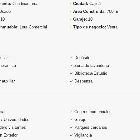
mento:
Cundinamarca
Ciudad:
Cajicá
Usado
Área Construida:
700 m²
10
Garaje:
10
inmueble:
Lote Comercial
Tipo de negocio:
Venta
iliar
Depósito
anorámica
Zona de lavandería
Biblioteca/Estudio
auxiliar
Despensa
ial
Centros comerciales
 / Universidades
Garaje
ero visitantes
Parques cercanos
n Exterior
Vigilancia