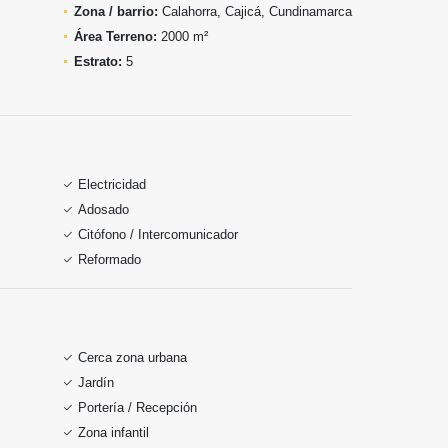
Zona / barrio:
Calahorra, Cajicá, Cundinamarca
Área Terreno:
2000 m²
Estrato:
5
Electricidad
Adosado
Citófono / Intercomunicador
Reformado
Cerca zona urbana
Jardín
Portería / Recepción
Zona infantil