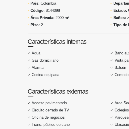
País:
Colombia
Departa
Código:
8144098
Estado:
Área Privada:
2000 m²
Baños:
>
Piso:
2
Tipo de 
Características internas
Agua
Baño aux
Gas domiciliario
Vista p
Alarma
Balcón
Cocina equipada
Comedor 
Características externas
Acceso pavimentado
Área Soc
Circuito cerrado de TV
Colegios
Oficina de negocios
Parquead
Trans. público cercano
Ubicació