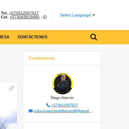
Tel.
+573012057927
Select Language
▼
Cel.
+573043819480
-
RESA
CONTÁCTENOS
Contáctanos
Diego Alarcón
+573012057927
solucionesinmobiliariasd8@gmail.com