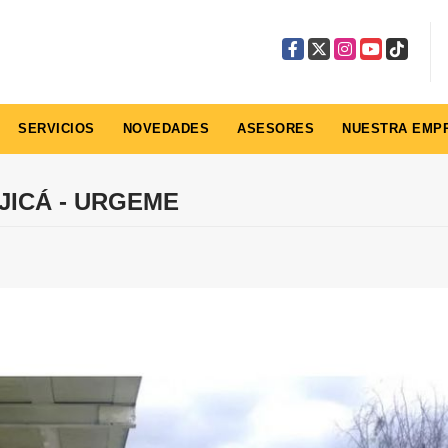
Facebook
X
Instagram
YouTube
TikTok
SERVICIOS
NOVEDADES
ASESORES
NUESTRA EMP
JICÁ - URGEME