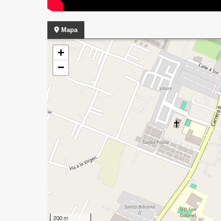
Mapa
+
−
200 m