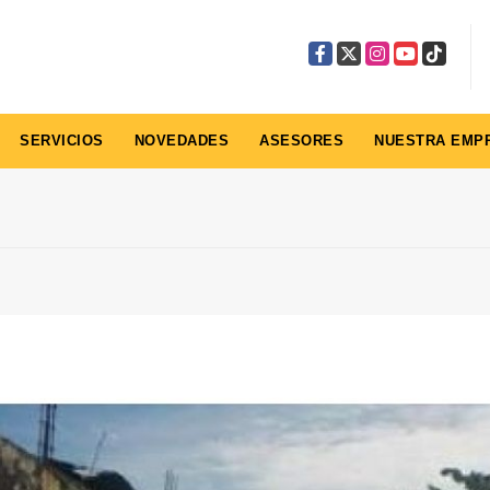
Facebook
X
Instagram
YouTube
TikTok
SERVICIOS
NOVEDADES
ASESORES
NUESTRA EMP