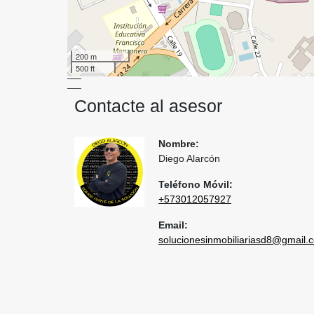
200 m
500 ft
Contacte al asesor
Nombre:
Diego Alarcón
Teléfono Móvil:
+573012057927
Email:
solucionesinmobiliariasd8@gmail.