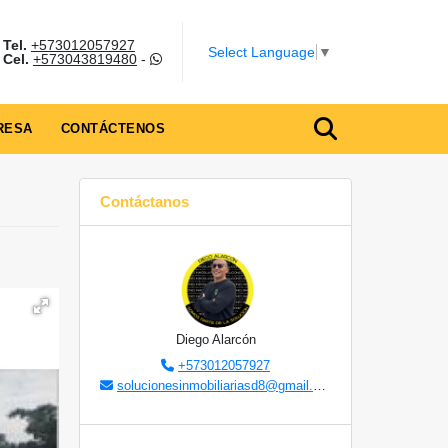
Tel.
+573012057927
Select Language
▼
Cel.
+573043819480
-
RESA
CONTÁCTENOS
Contáctanos
Diego Alarcón
+573012057927
solucionesinmobiliariasd8@gmail.com