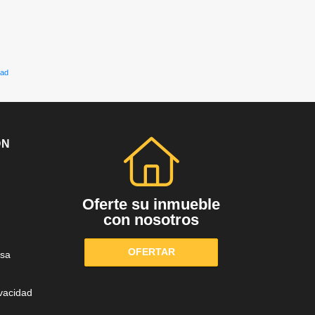
dad
ÓN
Oferte su inmueble
con nosotros
OFERTAR
sa
ivacidad