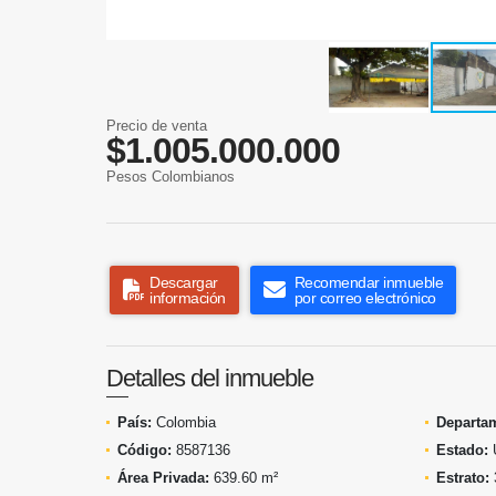
Precio de venta
$1.005.000.000
Pesos Colombianos
Descargar
Recomendar inmueble
información
por correo electrónico
Detalles del inmueble
País:
Colombia
Departa
Código:
8587136
Estado:
Área Privada:
639.60 m²
Estrato: