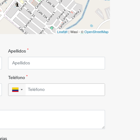
Leaflet
| Wasi - ©
OpenStreetMap
*
Apellidos
*
Teléfono
▼
arias