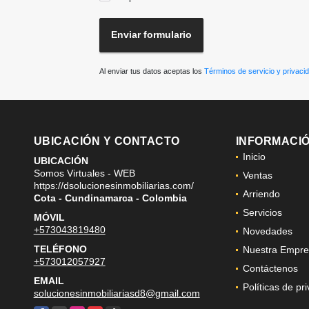
Enviar formulario
Al enviar tus datos aceptas los
Términos de servicio y privaci
UBICACIÓN Y CONTACTO
INFORMACI
Inicio
UBICACIÓN
Somos Virtuales - WEB
Ventas
https://dsolucionesinmobiliarias.com/
Arriendo
Cota - Cundinamarca - Colombia
Servicios
MÓVIL
+573043819480
Novedades
TELÉFONO
Nuestra Empre
+573012057927
Contáctenos
EMAIL
Políticas de pr
solucionesinmobiliariasd8@gmail.com