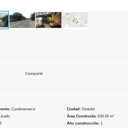
Compartir
mento:
Cundinamarca
Ciudad:
Girardot
Usado
Área Construida:
639.60 m²
3
Año construcción:
1