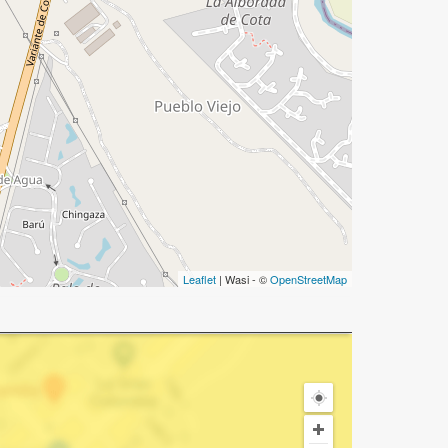
Leaflet
| Wasi - ©
OpenStreetMap