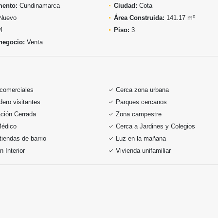
mento:
Cundinamarca
Ciudad:
Cota
Nuevo
Área Construida:
141.17 m²
4
Piso:
3
negocio:
Venta
 comerciales
Cerca zona urbana
ero visitantes
Parques cercanos
ción Cerrada
Zona campestre
Médico
Cerca a Jardines y Colegios
tiendas de barrio
Luz en la mañana
n Interior
Vivienda unifamiliar