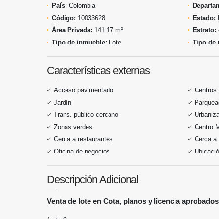
País:
Colombia
Departa
Código:
10033628
Estado:
Área Privada:
141.17 m²
Estrato:
Tipo de inmueble:
Lote
Tipo de 
Características externas
Acceso pavimentado
Centros
Jardín
Parquead
Trans. público cercano
Urbaniza
Zonas verdes
Centro 
Cerca a restaurantes
Cerca a 
Oficina de negocios
Ubicació
Descripción Adicional
Venta de lote en Cota, planos y licencia aprobados