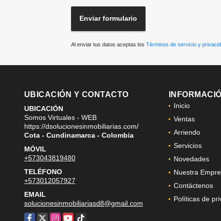
Enviar formulario
Al enviar tus datos aceptas los
Términos de servicio y privaci
UBICACIÓN Y CONTACTO
INFORMACI
Inicio
UBICACIÓN
Somos Virtuales - WEB
Ventas
https://dsolucionesinmobiliarias.com/
Arriendo
Cota - Cundinamarca - Colombia
Servicios
MÓVIL
+573043819480
Novedades
TELÉFONO
Nuestra Empre
+573012057927
Contáctenos
EMAIL
Políticas de pr
solucionesinmobiliariasd8@gmail.com
Facebook
X
Instagram
YouTube
TikTok