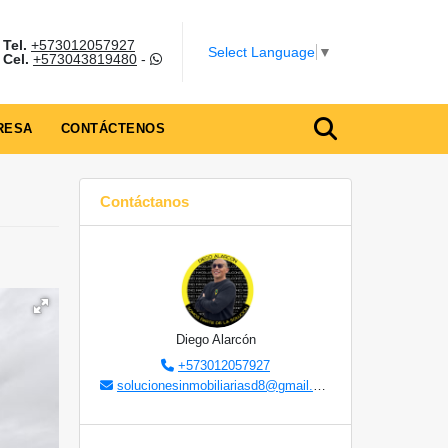
Tel.
+573012057927
Select Language
▼
Cel.
+573043819480
-
RESA
CONTÁCTENOS
Contáctanos
Diego Alarcón
+573012057927
solucionesinmobiliariasd8@gmail.com