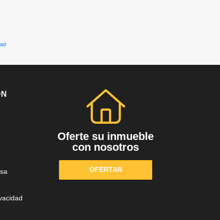
dad
ÓN
Oferte su inmueble
con nosotros
OFERTAR
sa
ivacidad