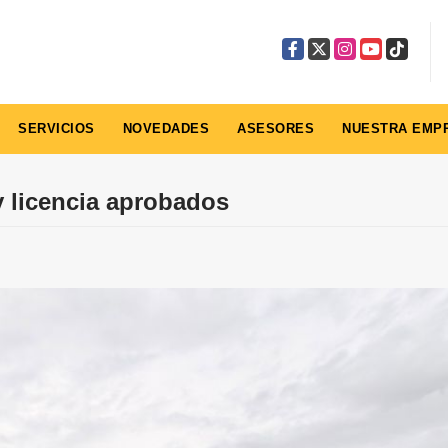
Facebook
X
Instagram
YouTube
TikTok
SERVICIOS
NOVEDADES
ASESORES
NUESTRA EMP
y licencia aprobados