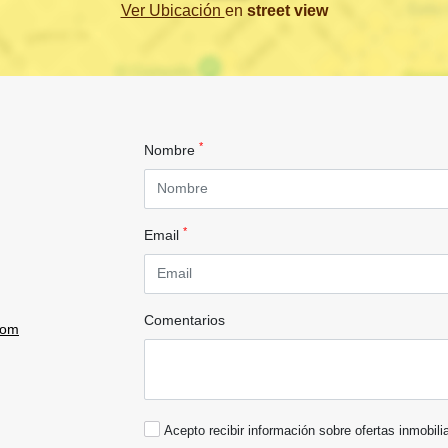
Ver Ubicación
en
street view
*
Nombre
*
Email
Comentarios
com
Acepto recibir información sobre ofertas inmobili