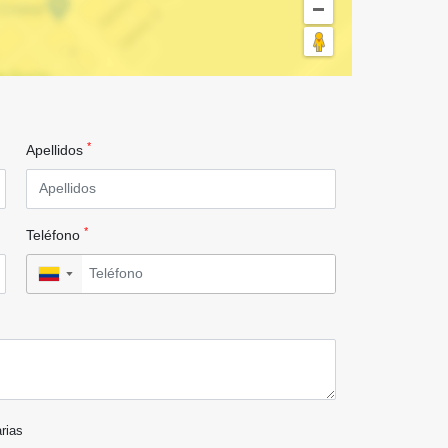
*
Apellidos
*
Teléfono
▼
arias