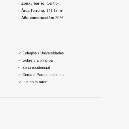
Zona / barrio:
Centro
Área Terreno:
141.17 m²
Año construcción:
2026
Colegios / Universidades
Sobre vía principal
Zona residencial
Cerca a Parque industrial
Luz en la tarde