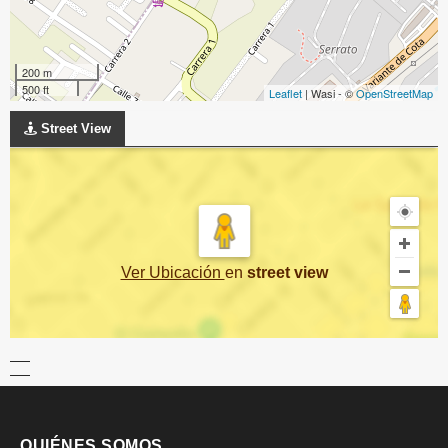
200 m
500 ft
Leaflet
| Wasi - ©
OpenStreetMap
Street View
Ver Ubicación
en
street view
QUIÉNES SOMOS