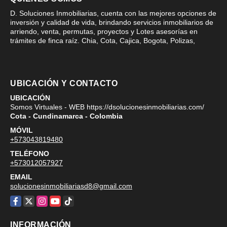
D. Soluciones Inmobiliarias, cuenta con las mejores opciones de
inversión y calidad de vida, brindando servicios inmobiliarios de
arriendo, venta, permutas, proyectos y Lotes asesorías en
trámites de finca raíz. Chia, Cota, Cajica, Bogota, Polizas,
UBICACIÓN Y CONTACTO
UBICACIÓN
Somos Virtuales - WEB https://dsolucionesinmobiliarias.com/
Cota - Cundinamarca - Colombia
MÓVIL
+573043819480
TELÉFONO
+573012057927
EMAIL
solucionesinmobiliariasd8@gmail.com
Facebook
X
Instagram
YouTube
TikTok
INFORMACIÓN