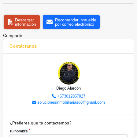
Descargar
Recomendar inmueble
información
por correo electrónico
Compartir
Contáctanos
Diego Alarcón
+573012057927
solucionesinmobiliariasd8@gmail.com
¿Prefieres que te contactemos?
*
Tu nombre