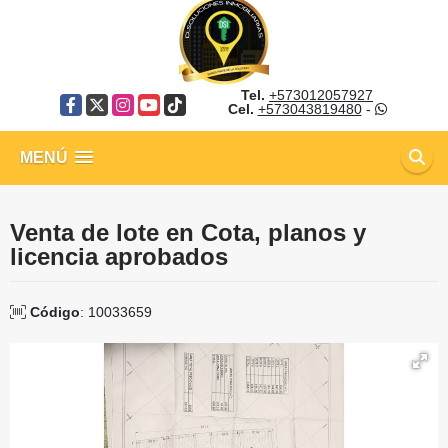
Tel.
+573012057927
Facebook
X
Instagram
YouTube
TikTok
Cel.
+573043819480
-
MENÚ
Venta de lote en Cota, planos y
licencia aprobados
Código
: 10033659