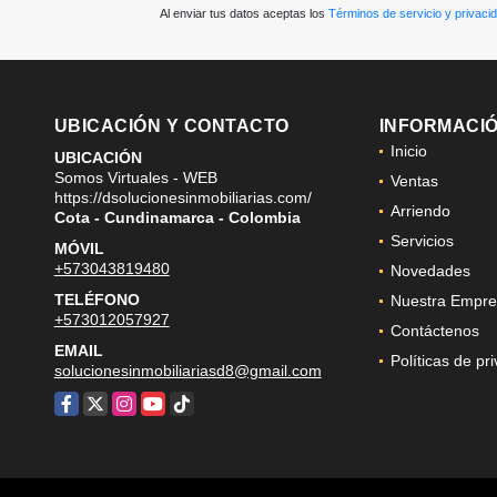
Al enviar tus datos aceptas los
Términos de servicio y privaci
UBICACIÓN Y CONTACTO
INFORMACI
Inicio
UBICACIÓN
Somos Virtuales - WEB
Ventas
https://dsolucionesinmobiliarias.com/
Arriendo
Cota - Cundinamarca - Colombia
Servicios
MÓVIL
+573043819480
Novedades
TELÉFONO
Nuestra Empre
+573012057927
Contáctenos
EMAIL
Políticas de pr
solucionesinmobiliariasd8@gmail.com
Facebook
X
Instagram
YouTube
TikTok