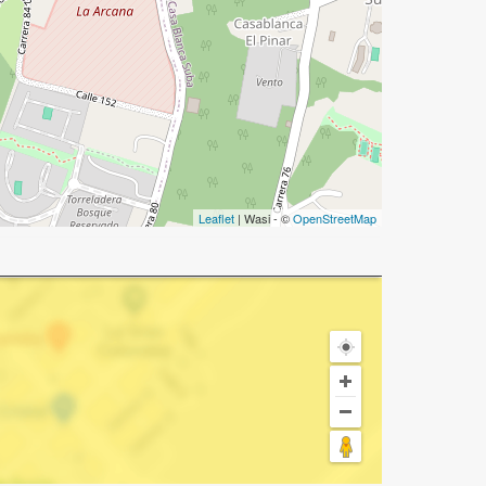
Leaflet
| Wasi - ©
OpenStreetMap