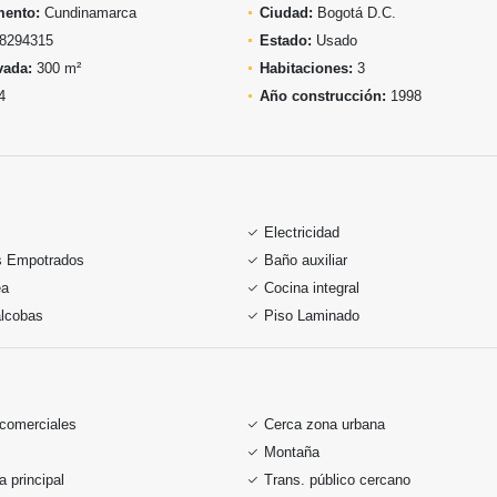
mento:
Cundinamarca
Ciudad:
Bogotá D.C.
8294315
Estado:
Usado
vada:
300 m²
Habitaciones:
3
4
Año construcción:
1998
Electricidad
s Empotrados
Baño auxiliar
ea
Cocina integral
alcobas
Piso Laminado
 comerciales
Cerca zona urbana
Montaña
a principal
Trans. público cercano