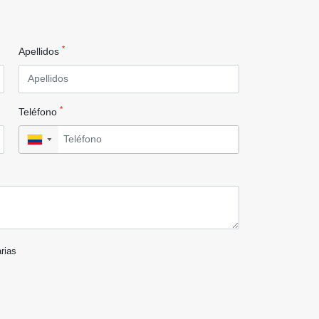
*
Apellidos
*
Teléfono
▼
arias