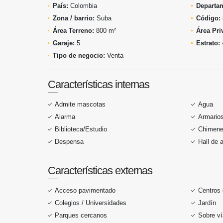
País:
Colombia
Departa
Zona / barrio:
Suba
Código:
Área Terreno:
800 m²
Área Pri
Garaje:
5
Estrato:
Tipo de negocio:
Venta
Características internas
Admite mascotas
Agua
Alarma
Armario
Biblioteca/Estudio
Chimen
Despensa
Hall de 
Características externas
Acceso pavimentado
Centros
Colegios / Universidades
Jardín
Parques cercanos
Sobre ví