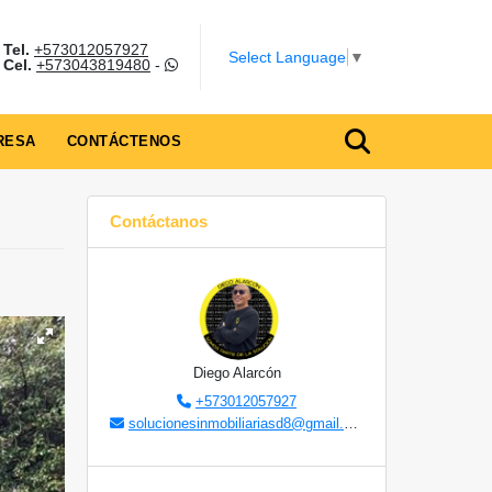
Tel.
+573012057927
Select Language
▼
Cel.
+573043819480
-
RESA
CONTÁCTENOS
Contáctanos
Diego Alarcón
+573012057927
solucionesinmobiliariasd8@gmail.com