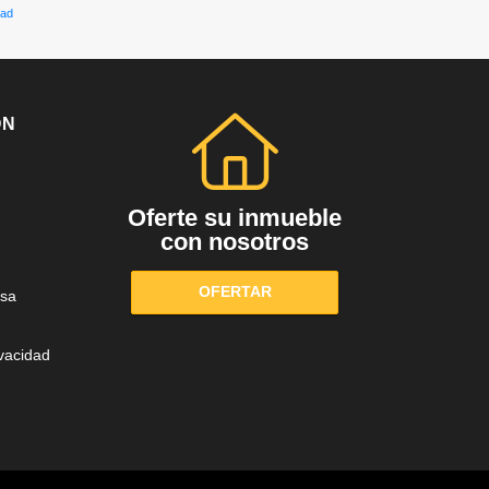
dad
ÓN
Oferte su inmueble
con nosotros
OFERTAR
sa
ivacidad