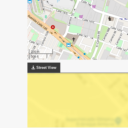
200 m
500 ft
Street View