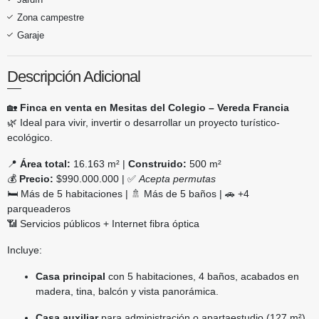
Zona campestre
Garaje
Descripción Adicional
🏡
Finca en venta en Mesitas del Colegio – Vereda Francia
🌿 Ideal para vivir, invertir o desarrollar un proyecto turístico-
ecológico.
📍
Área total:
16.163 m² |
Construido:
500 m²
💰
Precio:
$990.000.000 | ✅
Acepta permutas
🛏️ Más de 5 habitaciones | 🚿 Más de 5 baños | 🚗 +4
parqueaderos
📶 Servicios públicos + Internet fibra óptica
Incluye:
Casa principal
con 5 habitaciones, 4 baños, acabados en
madera, tina, balcón y vista panorámica.
Casa auxiliar
para administración o apartaestudio (127 m²).