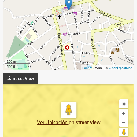
200 m
500 ft
Leaflet
| Wasi - ©
OpenStreetMap
Street View
Ver Ubicación
en
street view