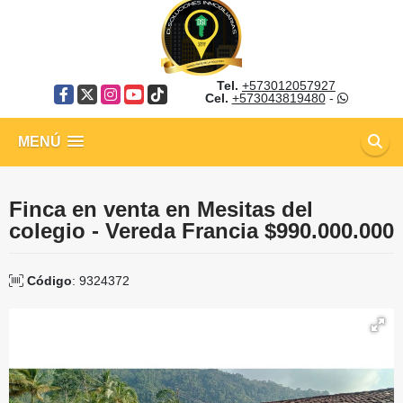
Tel.
+573012057927
Facebook
X
Instagram
YouTube
TikTok
Cel.
+573043819480
-
MENÚ
Finca en venta en Mesitas del
colegio - Vereda Francia $990.000.000
Código
: 9324372