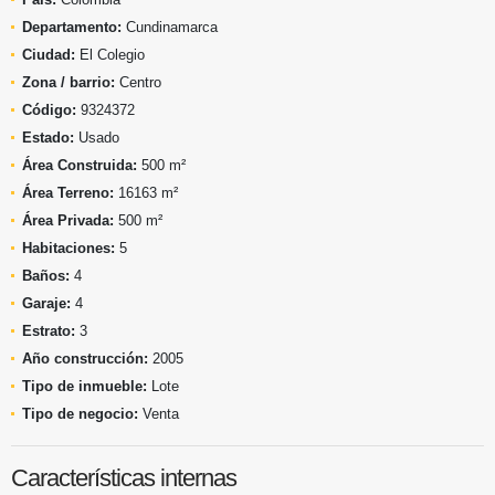
Departamento:
Cundinamarca
Ciudad:
El Colegio
Zona / barrio:
Centro
Código:
9324372
Estado:
Usado
Área Construida:
500 m²
Área Terreno:
16163 m²
Área Privada:
500 m²
Habitaciones:
5
Baños:
4
Garaje:
4
Estrato:
3
Año construcción:
2005
Tipo de inmueble:
Lote
Tipo de negocio:
Venta
Características internas