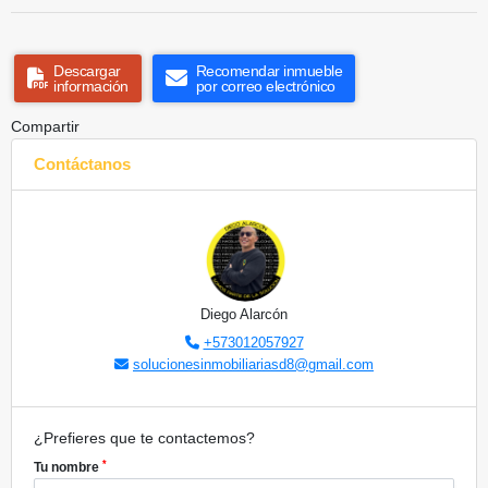
Descargar
Recomendar inmueble
información
por correo electrónico
Compartir
Contáctanos
Diego Alarcón
+573012057927
solucionesinmobiliariasd8@gmail.com
¿Prefieres que te contactemos?
*
Tu nombre