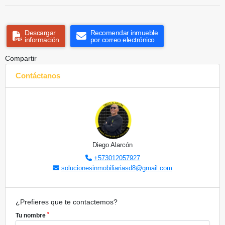
Descargar
Recomendar inmueble
información
por correo electrónico
Compartir
Contáctanos
Diego Alarcón
+573012057927
solucionesinmobiliariasd8@gmail.com
¿Prefieres que te contactemos?
*
Tu nombre