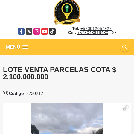
Tel.
+573012057927
Facebook
X
Instagram
YouTube
TikTok
Cel.
+573043819480
-
MENÚ
LOTE VENTA PARCELAS COTA $
2.100.000.000
Código
: 2730212