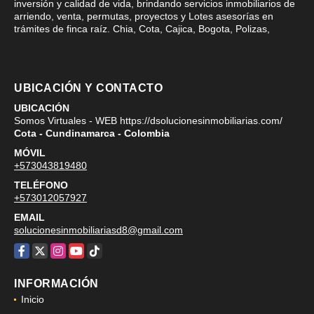
inversión y calidad de vida, brindando servicios inmobiliarios de
arriendo, venta, permutas, proyectos y Lotes asesorías en
trámites de finca raíz. Chia, Cota, Cajica, Bogota, Polizas,
UBICACIÓN Y CONTACTO
UBICACIÓN
Somos Virtuales - WEB https://dsolucionesinmobiliarias.com/
Cota - Cundinamarca - Colombia
MÓVIL
+573043819480
TELÉFONO
+573012057927
EMAIL
solucionesinmobiliariasd8@gmail.com
Facebook
X
Instagram
YouTube
TikTok
INFORMACIÓN
Inicio