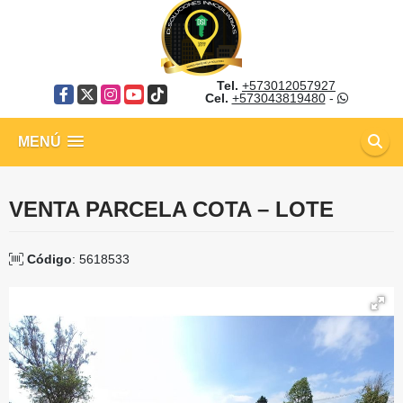
Tel.
+573012057927
Facebook
X
Instagram
YouTube
TikTok
Cel.
+573043819480
-
MENÚ
VENTA PARCELA COTA – LOTE
Código
: 5618533