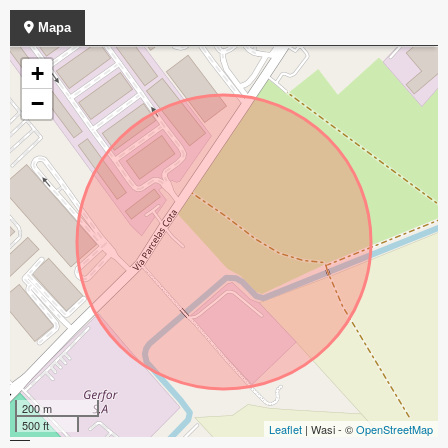
Mapa
+
−
200 m
500 ft
Leaflet
| Wasi - ©
OpenStreetMap