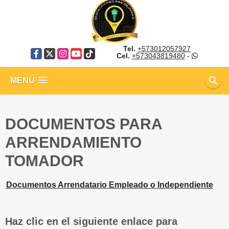
Tel.
+573012057927
Facebook
X
Instagram
YouTube
TikTok
Cel.
+573043819480
-
MENÚ
DOCUMENTOS PARA
ARRENDAMIENTO
TOMADOR
Documentos Arrendatario Empleado o Independiente
Haz clic en el siguiente enlace para