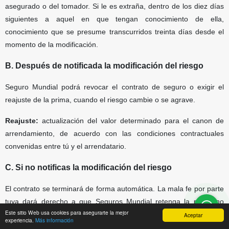
asegurado o del tomador. Si le es extraña, dentro de los diez días
siguientes a aquel en que tengan conocimiento de ella,
conocimiento que se presume transcurridos treinta días desde el
momento de la modificación.
B. Después de notificada la modificación del riesgo
Seguro Mundial podrá revocar el contrato de seguro o exigir el
reajuste de la prima, cuando el riesgo cambie o se agrave.
Reajuste:
actualización del valor determinado para el canon de
arrendamiento, de acuerdo con las condiciones contractuales
convenidas entre tú y el arrendatario.
C. Si no notificas la modificación del riesgo
El contrato se terminará de forma automática. La mala fe por parte
tuya dará derecho a que Seguros Mundial retenga la prima no
Este sitio Web usa cookies para asegurarte la mejor
devengada.
Aceptar
experiencia.
Más información