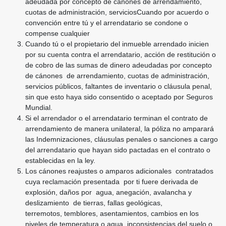
adeudada por concepto de cánones de arrendamiento,
cuotas de administración, serviciosCuando por acuerdo o
convención entre tú y el arrendatario se condone o
compense cualquier
Cuando tú o el propietario del inmueble arrendado inicien
por su cuenta contra el arrendatario,
acción de restitución o
de cobro de las sumas de dinero adeudadas por concepto
de cánones
de arrendamiento, cuotas de administración,
servicios públicos, faltantes de inventario o
cláusula penal,
sin que esto haya sido consentido o aceptado por Seguros
Mundial.
Si el arrendador o el arrendatario terminan el contrato de
arrendamiento de manera unilateral, la
póliza no amparará
las Indemnizaciones, cláusulas penales o sanciones a cargo
del arrendatario
que hayan sido pactadas en el contrato o
establecidas en la ley.
Los cánones reajustes o amparos adicionales
contratados
cuya reclamación presentada
por ti fuere derivada de
explosión, daños por
agua, anegación, avalancha y
deslizamiento
de tierras, fallas geológicas,
terremotos,
temblores, asentamientos, cambios en los
niveles
de temperatura o agua, inconsistencias del suelo
o