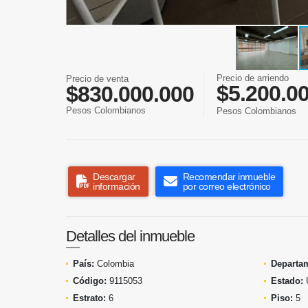
Precio de arriendo
Precio de venta
$5.200.0
$830.000.000
Pesos Colombianos
Pesos Colombianos
Descargar
Recomendar inmueble
información
por correo electrónico
Detalles del inmueble
País:
Colombia
Departa
Código:
9115053
Estado:
Estrato:
6
Piso:
5