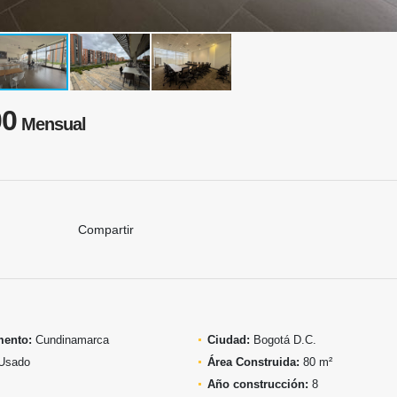
00
Mensual
Compartir
mento:
Cundinamarca
Ciudad:
Bogotá D.C.
Usado
Área Construida:
80 m²
Año construcción:
8