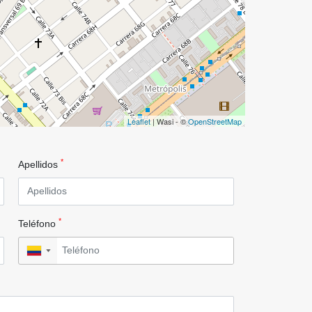
Leaflet
| Wasi - ©
OpenStreetMap
*
Apellidos
*
Teléfono
▼