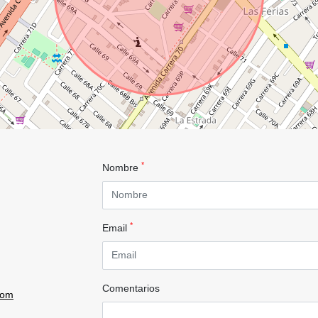
*
Nombre
*
Email
Comentarios
com