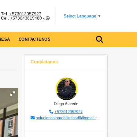
Tel.
+573012057927
Select Language
▼
Cel.
+573043819480
-
RESA
CONTÁCTENOS
Contáctanos
Diego Alarcón
+573012057927
solucionesinmobiliariasd8@gmail.com