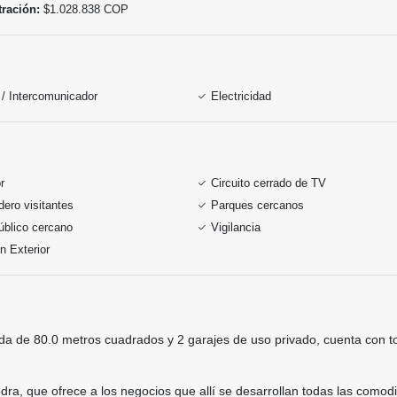
ración:
$1.028.838 COP
 / Intercomunicador
Electricidad
r
Circuito cerrado de TV
ero visitantes
Parques cercanos
úblico cercano
Vigilancia
n Exterior
ida de 80.0 metros cuadrados y 2 garajes de uso privado, cuenta con t
vedra, que ofrece a los negocios que allí se desarrollan todas las com