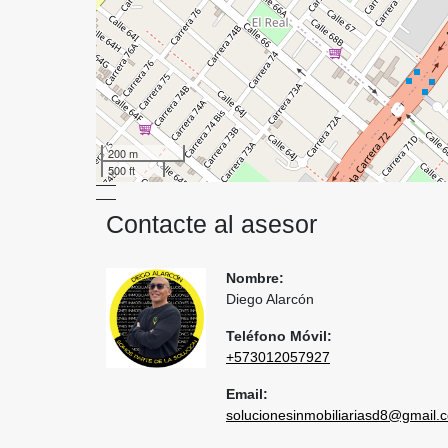
200 m
500 ft
Contacte al asesor
Nombre:
Diego Alarcón
Teléfono Móvil:
+573012057927
Email:
solucionesinmobiliariasd8@gmail.