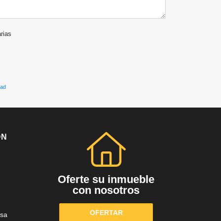
arias
dad
ÓN
Oferte su inmueble
con nosotros
OFERTAR
sa