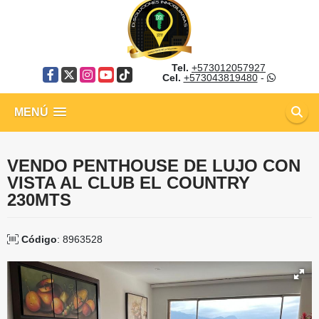
Tel.
+573012057927
Facebook
X
Instagram
YouTube
TikTok
Cel.
+573043819480
-
MENÚ
VENDO PENTHOUSE DE LUJO CON
VISTA AL CLUB EL COUNTRY
230MTS
Código
: 8963528