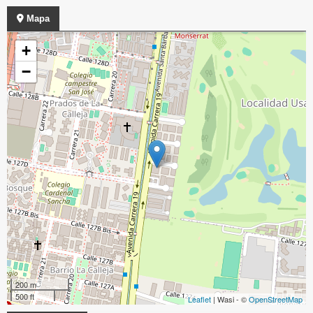
Mapa
+
−
200 m
500 ft
Leaflet
| Wasi - ©
OpenStreetMap