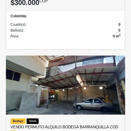
$300.000
COP
Colombia
Cuarto(s):
0
Baño(s):
0
2
Área:
9 m
Bodega
Venta
VENDO PERMUTO ALQUILO BODEGA BARRANQUILLA COD