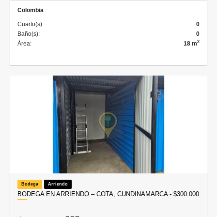
Colombia
Cuarto(s):
0
Baño(s):
0
2
Área:
18 m
Bodega
Arriendo
BODEGA EN ARRIENDO – COTA, CUNDINAMARCA - $300.000