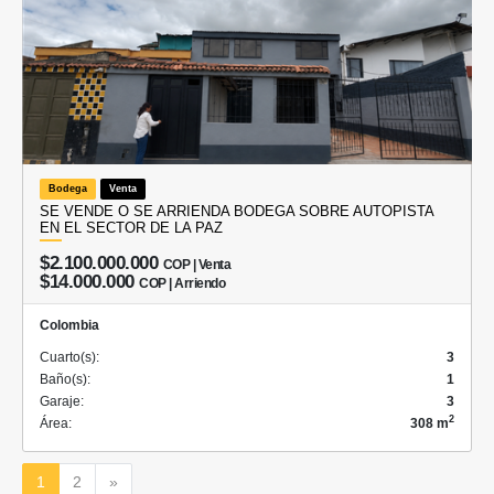
Bodega
Venta
SE VENDE O SE ARRIENDA BODEGA SOBRE AUTOPISTA
EN EL SECTOR DE LA PAZ
$2.100.000.000
COP | Venta
$14.000.000
COP | Arriendo
Colombia
Cuarto(s):
3
Baño(s):
1
Garaje:
3
2
Área:
308 m
Siguiente
1
2
»