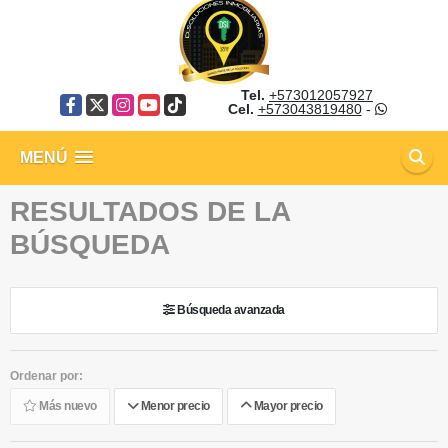
Tel.
+573012057927
Facebook
X
Instagram
YouTube
TikTok
Cel.
+573043819480
-
MENÚ
RESULTADOS DE LA
BÚSQUEDA
Búsqueda avanzada
Ordenar por:
Más nuevo
Menor precio
Mayor precio