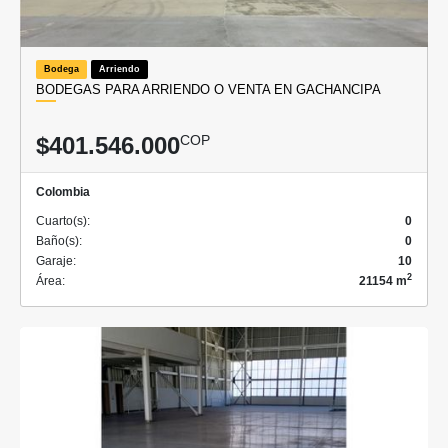
Bodega
Arriendo
BODEGAS PARA ARRIENDO O VENTA EN GACHANCIPA
$401.546.000
COP
Colombia
Cuarto(s):
0
Baño(s):
0
Garaje:
10
2
Área:
21154 m