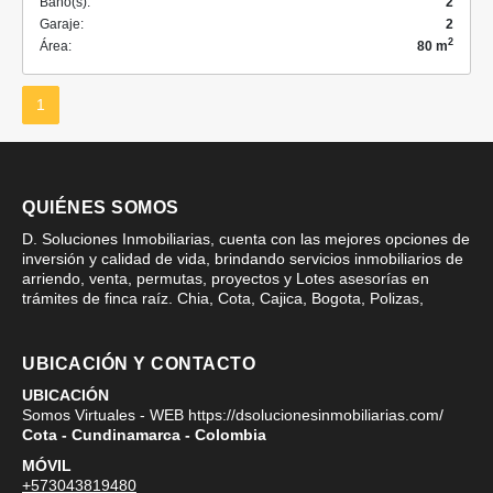
Baño(s):
2
Garaje:
2
2
Área:
80 m
1
QUIÉNES SOMOS
D. Soluciones Inmobiliarias, cuenta con las mejores opciones de
inversión y calidad de vida, brindando servicios inmobiliarios de
arriendo, venta, permutas, proyectos y Lotes asesorías en
trámites de finca raíz. Chia, Cota, Cajica, Bogota, Polizas,
UBICACIÓN Y CONTACTO
UBICACIÓN
Somos Virtuales - WEB https://dsolucionesinmobiliarias.com/
Cota - Cundinamarca - Colombia
MÓVIL