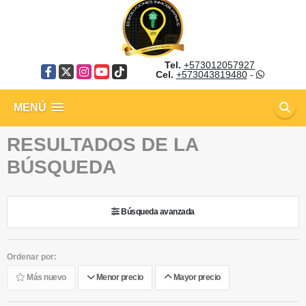
Tel.
+573012057927
Facebook
X
Instagram
YouTube
TikTok
Cel.
+573043819480
-
MENÚ
RESULTADOS DE LA
BÚSQUEDA
Búsqueda avanzada
Ordenar por:
Más nuevo
Menor precio
Mayor precio