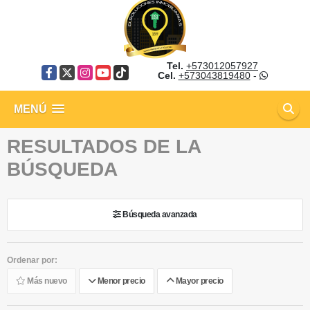
Tel.
+573012057927
Facebook
X
Instagram
YouTube
TikTok
Cel.
+573043819480
-
MENÚ
RESULTADOS DE LA
BÚSQUEDA
Búsqueda avanzada
Ordenar por:
Más nuevo
Menor precio
Mayor precio