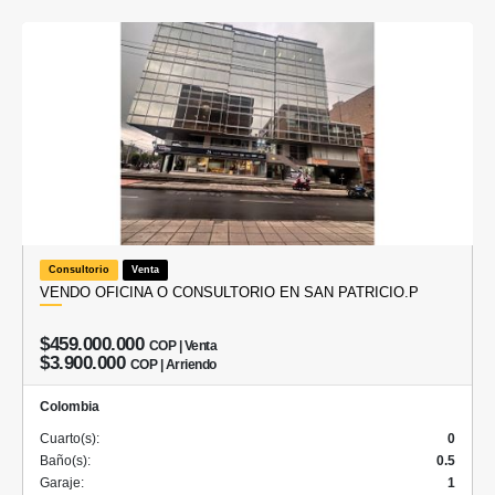
Consultorio
Venta
VENDO OFICINA O CONSULTORIO EN SAN PATRICIO.P
$459.000.000
COP | Venta
$3.900.000
COP | Arriendo
Colombia
Cuarto(s):
0
Baño(s):
0.5
Garaje:
1