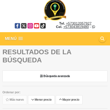
Tel.
+573012057927
Facebook
X
Instagram
YouTube
TikTok
Cel.
+573043819480
-
MENÚ
RESULTADOS DE LA
BÚSQUEDA
Búsqueda avanzada
Ordenar por:
Más nuevo
Menor precio
Mayor precio