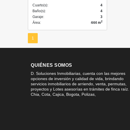
Cuarto(s):
4
Baño(s):
4
Garaje:
3
2
Área:
444 m
1
QUIÉNES SOMOS
D. Soluciones Inmobiliarias, cuenta con las mejores
opciones de inversión y calidad de vida, brindando
servicios inmobiliarios de arriendo, venta, permutas,
proyectos y Lotes asesorías en trámites de finca raíz.
Chia, Cota, Cajica, Bogota, Polizas,