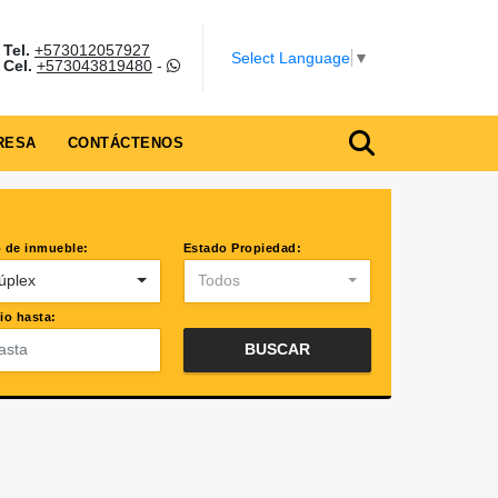
Tel.
+573012057927
Select Language
▼
Cel.
+573043819480
-
RESA
CONTÁCTENOS
 de inmueble:
Estado Propiedad:
úplex
Todos
io hasta:
BUSCAR