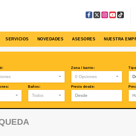
Facebook
X
Instagram
YouTube
TikTok
SERVICIOS
NOVEDADES
ASESORES
NUESTRA EMP
d:
Zona / barrio:
Tipo
iones
0 Opciones
D
ones:
Baños:
Precio desde:
Prec
s
Todos
SQUEDA