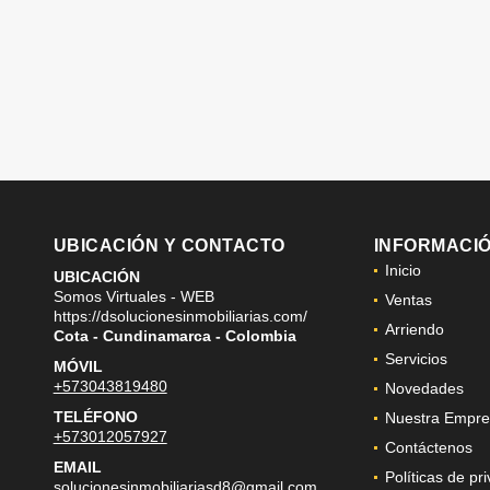
UBICACIÓN Y CONTACTO
INFORMACI
Inicio
UBICACIÓN
Somos Virtuales - WEB
Ventas
https://dsolucionesinmobiliarias.com/
Arriendo
Cota - Cundinamarca - Colombia
Servicios
MÓVIL
+573043819480
Novedades
TELÉFONO
Nuestra Empre
+573012057927
Contáctenos
EMAIL
Políticas de pr
solucionesinmobiliariasd8@gmail.com