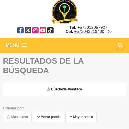
Tel.
+573012057927
Facebook
X
Instagram
YouTube
TikTok
Cel.
+573043819480
-
MENÚ
RESULTADOS DE LA
BÚSQUEDA
Búsqueda avanzada
Ordenar por:
Más nuevo
Menor precio
Mayor precio