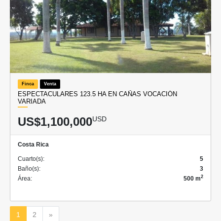
Finca
Venta
ESPECTACULARES 123.5 HA EN CAÑAS VOCACIÓN
VARIADA
US$1,100,000
USD
Costa Rica
Cuarto(s):
5
Baño(s):
3
2
Área:
500 m
Siguiente
1
2
»