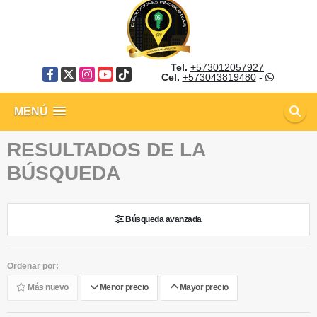
Tel.
+573012057927
Facebook
X
Instagram
YouTube
TikTok
Cel.
+573043819480
-
MENÚ
RESULTADOS DE LA
BÚSQUEDA
Búsqueda avanzada
Ordenar por:
Más nuevo
Menor precio
Mayor precio