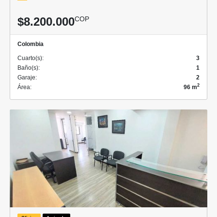
$8.200.000
COP
Colombia
Cuarto(s):
3
Baño(s):
1
Garaje:
2
2
Área:
96 m