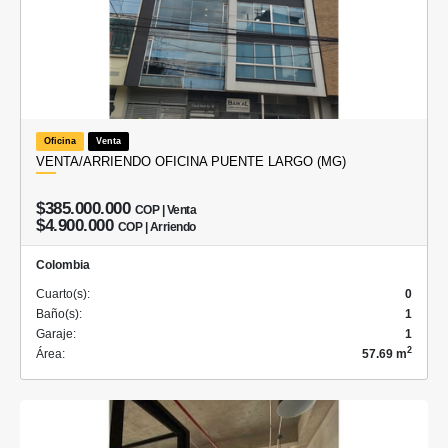
Oficina
Venta
VENTA/ARRIENDO OFICINA PUENTE LARGO (MG)
$385.000.000
COP | Venta
$4.900.000
COP | Arriendo
Colombia
Cuarto(s):
0
Baño(s):
1
Garaje:
1
2
Área:
57.69 m