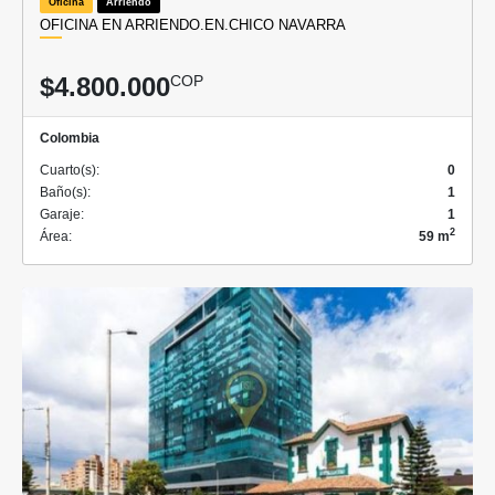
Oficina
Arriendo
OFICINA EN ARRIENDO.EN.CHICO NAVARRA
$4.800.000
COP
Colombia
Cuarto(s):
0
Baño(s):
1
Garaje:
1
2
Área:
59 m