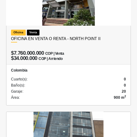
Oficina
Venta
OFICINA EN VENTA O RENTA - NORTH POINT II
$7.760.000.000
COP | Venta
$34.000.000
COP | Arriendo
Colombia
Cuarto(s):
0
Baño(s):
0
Garaje:
20
2
Área:
900 m