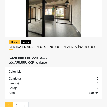
Oficina
Venta
OFICINA EN ARRIENDO $ 5.700.000 EN VENTA $920.000.000
$920.000.000
COP | Venta
$5.700.000
COP | Arriendo
Colombia
Cuarto(s):
0
Baño(s):
0
Garaje:
2
2
Área:
100 m
Siguiente
1
2
»