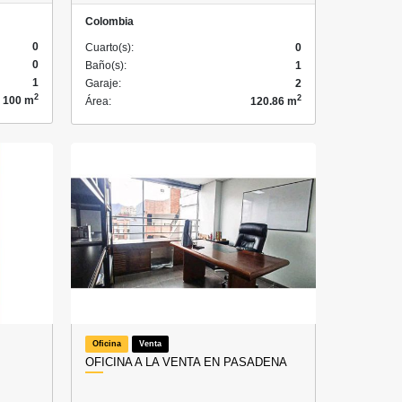
Colombia
0
Cuarto(s):
0
0
Baño(s):
1
1
Garaje:
2
2
2
100 m
Área:
120.86 m
Oficina
Venta
OFICINA A LA VENTA EN PASADENA