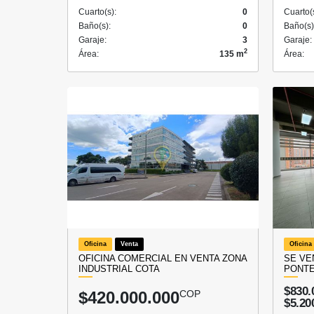
Cuarto(s):
0
Cuarto(
Baño(s):
0
Baño(s)
Garaje:
3
Garaje:
2
Área:
135 m
Área:
Oficina
Venta
Oficina
OFICINA COMERCIAL EN VENTA ZONA
SE VE
INDUSTRIAL COTA
PONT
$830.
$420.000.000
COP
$5.20