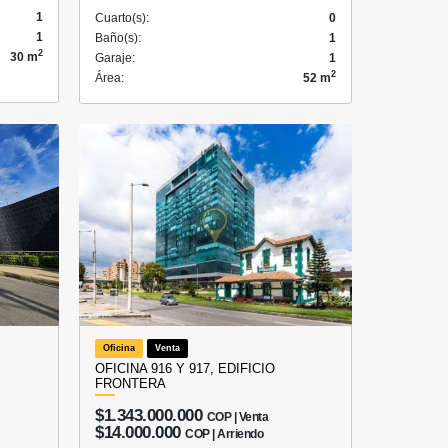
1
Cuarto(s):
0
1
Baño(s):
1
2
30 m
Garaje:
1
2
Área:
52 m
Oficina
Venta
OFICINA 916 Y 917, EDIFICIO
FRONTERA
$1.343.000.000
COP | Venta
$14.000.000
COP | Arriendo