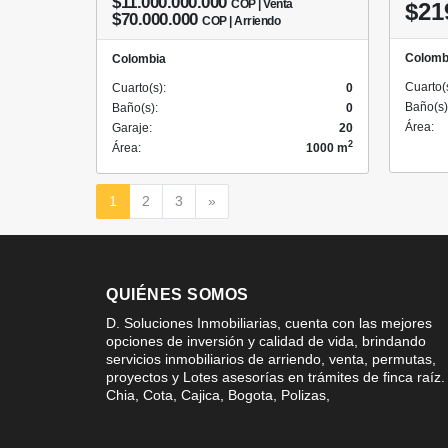
$11.000.000.000
COP | Venta
$21
$70.000.000
COP | Arriendo
Colomb
Colombia
Cuarto(
Cuarto(s):
0
Baño(s)
Baño(s):
0
Área:
Garaje:
20
2
Área:
1000 m
Siguiente
1
2
3
»
QUIÉNES SOMOS
D. Soluciones Inmobiliarias, cuenta con las mejores
opciones de inversión y calidad de vida, brindando
servicios inmobiliarios de arriendo, venta, permutas,
proyectos y Lotes asesorías en trámites de finca raíz.
Chia, Cota, Cajica, Bogota, Polizas,