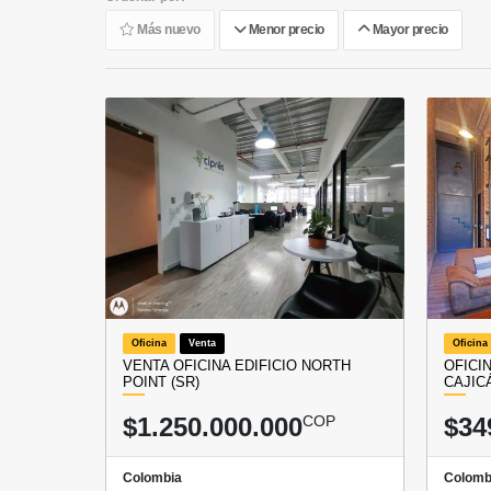
Más nuevo
Menor precio
Mayor precio
Oficina
Venta
Oficina
VENTA OFICINA EDIFICIO NORTH
OFICI
POINT (SR)
CAJIC
$1.250.000.000
COP
$34
Colombia
Colomb