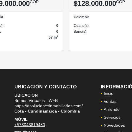
9.000.000
COP
$128.000.000
COP
ia
Colombia
s):
0
Cuarto(s):
:
0
Baño(s):
2
57 m
UBICACIÓN Y CONTACTO
INFORMACI
Inicio
UBICACIÓN
Somos Virtuales - WEB
Ventas
https://dsolucionesinmobiliarias.com/
Arriendo
Cota - Cundinamarca - Colombia
Servicios
MÓVIL
+573043819480
Novedades