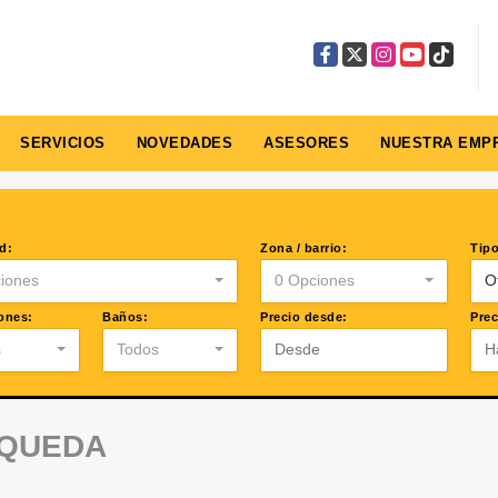
Facebook
X
Instagram
YouTube
TikTok
SERVICIOS
NOVEDADES
ASESORES
NUESTRA EMP
d:
Zona / barrio:
Tipo
iones
0 Opciones
O
ones:
Baños:
Precio desde:
Prec
s
Todos
SQUEDA