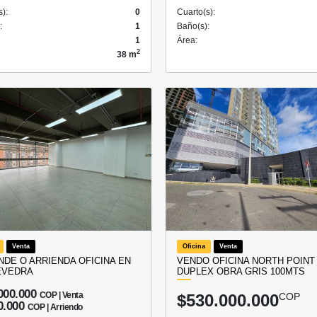
s):
0
Cuarto(s):
:
1
Baño(s):
1
Área:
2
38 m
Venta
Oficina
Venta
NDE O ARRIENDA OFICINA EN
VENDO OFICINA NORTH POINT
EVEDRA
DUPLEX OBRA GRIS 100MTS
000.000
COP | Venta
$530.000.000
COP
0.000
COP | Arriendo