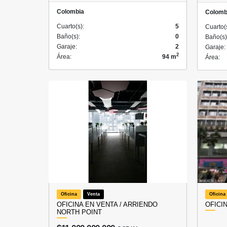
Colombia
Colomb
Cuarto(s):
5
Cuarto(
Baño(s):
0
Baño(s)
Garaje:
2
Garaje:
2
Área:
94 m
Área:
Oficina
Venta
Oficina
OFICINA EN VENTA / ARRIENDO
OFICI
NORTH POINT