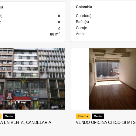
Colombia
ia
Cuarto(s):
s):
0
Baño(s):
:
0
Garaje:
2
2
Área:
80 m
Venta
Oficina
Venta
NA EN VENTA, CANDELARIA
VENDO OFICINA CHICO 19 MTS