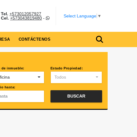
Tel.
+573012057927
Select Language
▼
Cel.
+573043819480
-
RESA
CONTÁCTENOS
 de inmueble:
Estado Propiedad:
ficina
Todos
io hasta:
BUSCAR