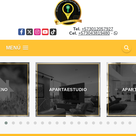
Tel.
+573012057927
Facebook
X
Instagram
YouTube
TikTok
Cel.
+573043819480
-
MENÚ
ENO
APARTAESTUDIO
APAR