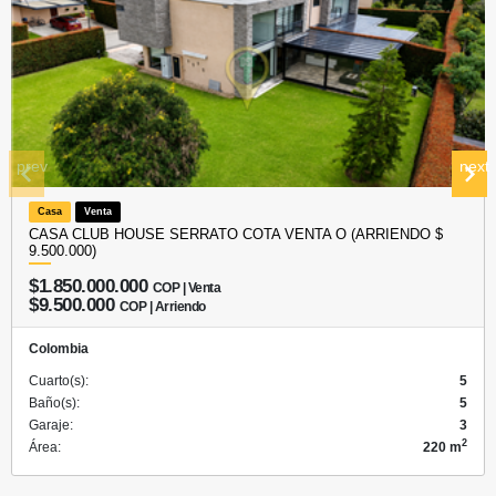
prev
next
Casa
Venta
CASA CLUB HOUSE SERRATO COTA VENTA O (ARRIENDO $
9.500.000)
$1.850.000.000
COP | Venta
$9.500.000
COP | Arriendo
Colombia
Cuarto(s):
5
Baño(s):
5
Garaje:
3
2
Área:
220 m