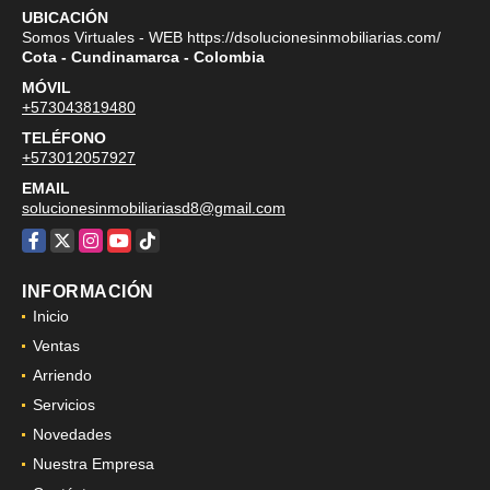
UBICACIÓN
Somos Virtuales - WEB https://dsolucionesinmobiliarias.com/
Cota - Cundinamarca - Colombia
MÓVIL
+573043819480
TELÉFONO
+573012057927
EMAIL
solucionesinmobiliariasd8@gmail.com
Facebook
X
Instagram
YouTube
TikTok
INFORMACIÓN
Inicio
Ventas
Arriendo
Servicios
Novedades
Nuestra Empresa