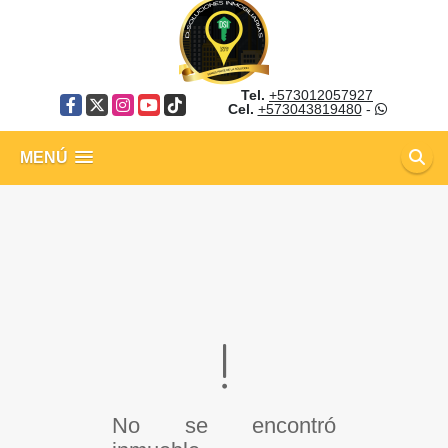
Tel.
+573012057927
Facebook
X
Instagram
YouTube
TikTok
Cel.
+573043819480
-
MENÚ
No se encontró