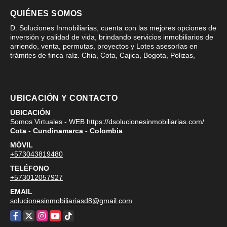
QUIÉNES SOMOS
D. Soluciones Inmobiliarias, cuenta con las mejores opciones de
inversión y calidad de vida, brindando servicios inmobiliarios de
arriendo, venta, permutas, proyectos y Lotes asesorías en
trámites de finca raíz. Chia, Cota, Cajica, Bogota, Polizas,
UBICACIÓN Y CONTACTO
UBICACIÓN
Somos Virtuales - WEB https://dsolucionesinmobiliarias.com/
Cota - Cundinamarca - Colombia
MÓVIL
+573043819480
TELÉFONO
+573012057927
EMAIL
solucionesinmobiliariasd8@gmail.com
Facebook
X
Instagram
YouTube
TikTok