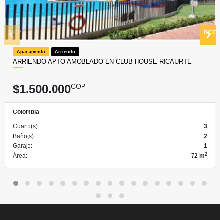
prev
next
Apartamento
Arriendo
ARRIENDO APTO AMOBLADO EN CLUB HOUSE RICAURTE
$1.500.000
COP
Colombia
Cuarto(s):
3
Baño(s):
2
Garaje:
1
2
Área:
72 m