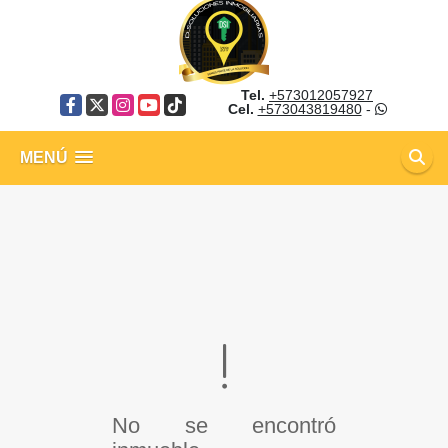
Tel.
+573012057927
Facebook
X
Instagram
YouTube
TikTok
Cel.
+573043819480
-
MENÚ
No se encontró