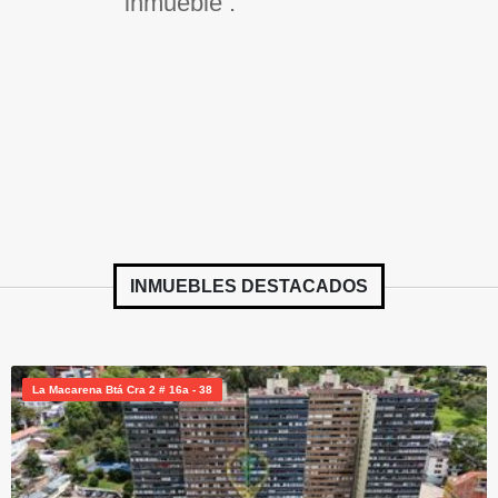
inmueble .
INMUEBLES
DESTACADOS
La Macarena Btá Cra 2 # 16a - 38