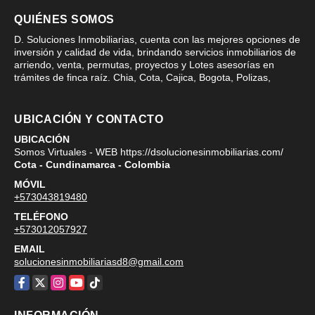
QUIÉNES SOMOS
D. Soluciones Inmobiliarias, cuenta con las mejores opciones de
inversión y calidad de vida, brindando servicios inmobiliarios de
arriendo, venta, permutas, proyectos y Lotes asesorías en
trámites de finca raíz. Chia, Cota, Cajica, Bogota, Polizas,
UBICACIÓN Y CONTACTO
UBICACIÓN
Somos Virtuales - WEB https://dsolucionesinmobiliarias.com/
Cota - Cundinamarca - Colombia
MÓVIL
+573043819480
TELÉFONO
+573012057927
EMAIL
solucionesinmobiliariasd8@gmail.com
Facebook
X
Instagram
YouTube
TikTok