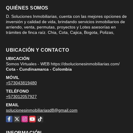
QUIÉNES SOMOS
D. Soluciones Inmobiliarias, cuenta con las mejores opciones de
inversión y calidad de vida, brindando servicios inmobiliarios de
arriendo, venta, permutas, proyectos y Lotes asesorías en
trámites de finca raíz. Chia, Cota, Cajica, Bogota, Polizas,
UBICACIÓN Y CONTACTO
UBICACIÓN
Somos Virtuales - WEB https://dsolucionesinmobiliarias.com/
Cota - Cundinamarca - Colombia
MÓVIL
+573043819480
TELÉFONO
+573012057927
EMAIL
solucionesinmobiliariasd8@gmail.com
Facebook
X
Instagram
YouTube
TikTok
INFORMACIÓN