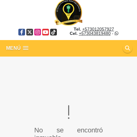
Tel.
+573012057927
Facebook
X
Instagram
YouTube
TikTok
Cel.
+573043819480
-
MENÚ
No se encontró