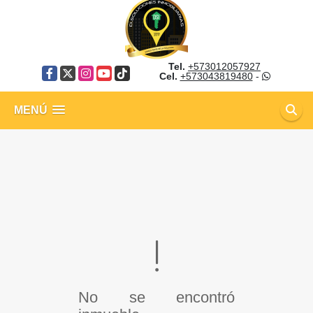
Tel.
+573012057927
Facebook
X
Instagram
YouTube
TikTok
Cel.
+573043819480
-
MENÚ
No se encontró