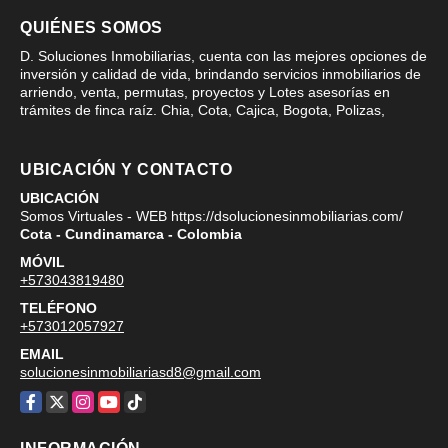
QUIÉNES SOMOS
D. Soluciones Inmobiliarias, cuenta con las mejores opciones de
inversión y calidad de vida, brindando servicios inmobiliarios de
arriendo, venta, permutas, proyectos y Lotes asesorías en
trámites de finca raíz. Chia, Cota, Cajica, Bogota, Polizas,
UBICACIÓN Y CONTACTO
UBICACIÓN
Somos Virtuales - WEB https://dsolucionesinmobiliarias.com/
Cota - Cundinamarca - Colombia
MÓVIL
+573043819480
TELÉFONO
+573012057927
EMAIL
solucionesinmobiliariasd8@gmail.com
Facebook
X
Instagram
YouTube
TikTok