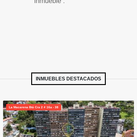
inmueble .
INMUEBLES
DESTACADOS
La Macarena Btá Cra 2 # 16a - 38