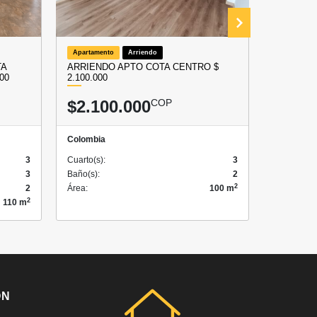
Apartamento
Arriendo
Local
A
TA
ARRIENDO APTO COTA CENTRO $
ARRIEND
00
2.100.000
COMERCIA
$2.100.000
COP
$5.00
Colombia
Colombia
3
Cuarto(s):
3
Cuarto(s):
3
Baño(s):
2
Baño(s):
2
2
Área:
100 m
Área:
2
110 m
ÓN