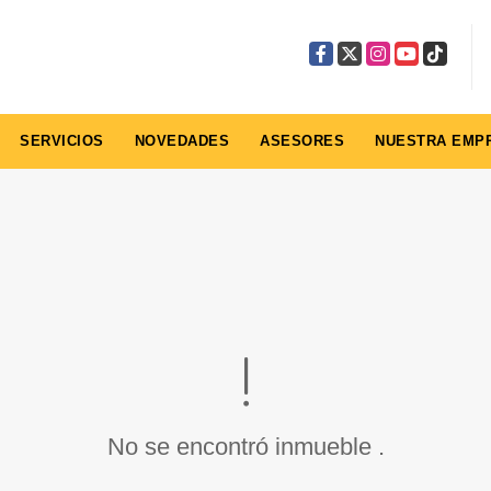
Facebook
X
Instagram
YouTube
TikTok
SERVICIOS
NOVEDADES
ASESORES
NUESTRA EMP
No se encontró inmueble .