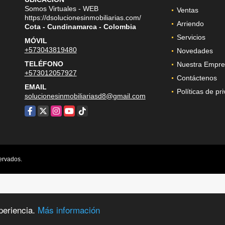
Somos Virtuales - WEB
Ventas
https://dsolucionesinmobiliarias.com/
Arriendo
Cota - Cundinamarca - Colombia
Servicios
MÓVIL
+573043819480
Novedades
TELÉFONO
Nuestra Empre
+573012057927
Contáctenos
EMAIL
Políticas de pr
solucionesinmobiliariasd8@gmail.com
Facebook
X
Instagram
YouTube
TikTok
ervados.
periencia.
Más información