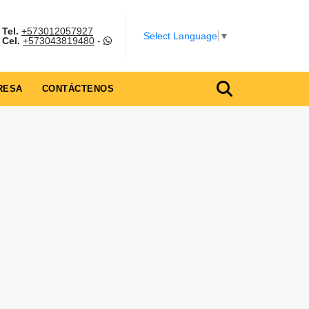
Tel.
+573012057927
Select Language
▼
Cel.
+573043819480
-
RESA
CONTÁCTENOS