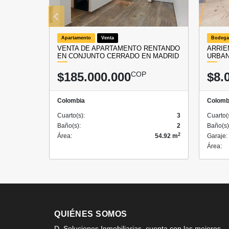
Apartamento
Venta
Bodega
VENTA DE APARTAMENTO RENTANDO
ARRIE
EN CONJUNTO CERRADO EN MADRID
URBA
$185.000.000
COP
$8.
Colombia
Colomb
Cuarto(s):
3
Cuarto(
Baño(s):
2
Baño(s)
2
Área:
54.92 m
Garaje:
Área:
QUIÉNES SOMOS
D. Soluciones Inmobiliarias, cuenta con las mejores