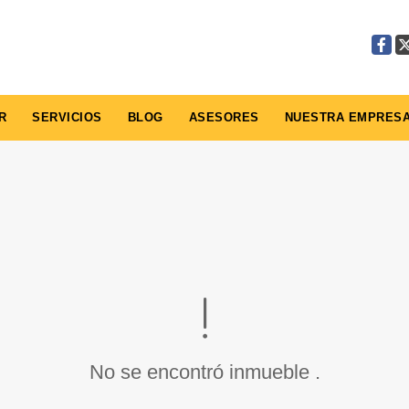
Faceb
X
R
SERVICIOS
BLOG
ASESORES
NUESTRA EMPRES
No se encontró inmueble .