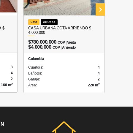
Casa
Arriendo
Local
A
 $
CASA URBANA COTA ARRIENDO $
ARRIEND
4.000.000
COTA – 
$780.000.000
COP | Venta
$3.50
$4.000.000
COP | Arriendo
Colombia
Colombia
3
Cuarto(s):
Cuarto(s):
4
4
Baño(s):
Baño(s):
4
2
Garaje:
Garaje:
2
2
2
160 m
Área:
Área:
220 m
ÓN