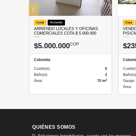
Local
Arriendo
Casa
ARRIENDO LOCALES Y OFICINAS
VENDO
COMERCIALES COTA $ 5.000.000
PISIC
$5.000.000
COP
$23
Colombia
Colomb
Cuarto(s):
0
Cuarto(
Baño(s):
2
Baño(s)
2
Área:
70 m
Garaje:
Área:
QUIÉNES SOMOS
D. Soluciones Inmobiliarias, cuenta con las mejores