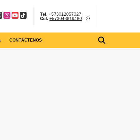
Tel.
+573012057927
ook
Instagram
YouTube
TikTok
Cel.
+573043819480
-
A
CONTÁCTENOS