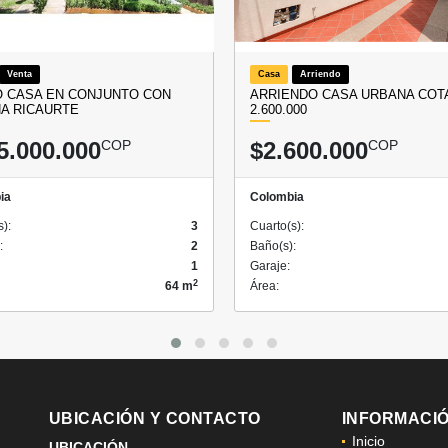
Venta
Casa
Arriendo
 CASA EN CONJUNTO CON
ARRIENDO CASA URBANA COTA
NA RICAURTE
2.600.000
5.000.000
COP
$2.600.000
COP
ia
Colombia
s):
3
Cuarto(s):
:
2
Baño(s):
1
Garaje:
2
64 m
Área:
UBICACIÓN Y CONTACTO
INFORMACI
Inicio
UBICACIÓN