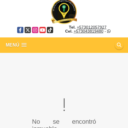
Tel.
+573012057927
Facebook
X
Instagram
YouTube
TikTok
Cel.
+573043819480
-
MENÚ
No se encontró