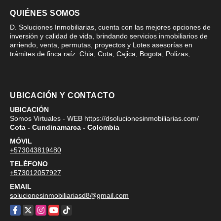
QUIÉNES SOMOS
D. Soluciones Inmobiliarias, cuenta con las mejores opciones de
inversión y calidad de vida, brindando servicios inmobiliarios de
arriendo, venta, permutas, proyectos y Lotes asesorías en
trámites de finca raíz. Chia, Cota, Cajica, Bogota, Polizas,
UBICACIÓN Y CONTACTO
UBICACIÓN
Somos Virtuales - WEB https://dsolucionesinmobiliarias.com/
Cota - Cundinamarca - Colombia
MÓVIL
+573043819480
TELÉFONO
+573012057927
EMAIL
solucionesinmobiliariasd8@gmail.com
Facebook
X
Instagram
YouTube
TikTok