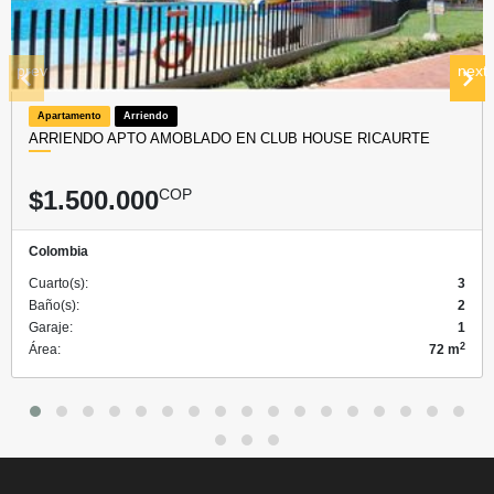
prev
next
Apartamento
Arriendo
ARRIENDO APTO AMOBLADO EN CLUB HOUSE RICAURTE
$1.500.000
COP
Colombia
Cuarto(s):
3
Baño(s):
2
Garaje:
1
2
Área:
72 m