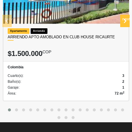
prev
next
Apartamento
Arriendo
ARRIENDO APTO AMOBLADO EN CLUB HOUSE RICAURTE
$1.500.000
COP
Colombia
Cuarto(s):
3
Baño(s):
2
Garaje:
1
2
Área:
72 m