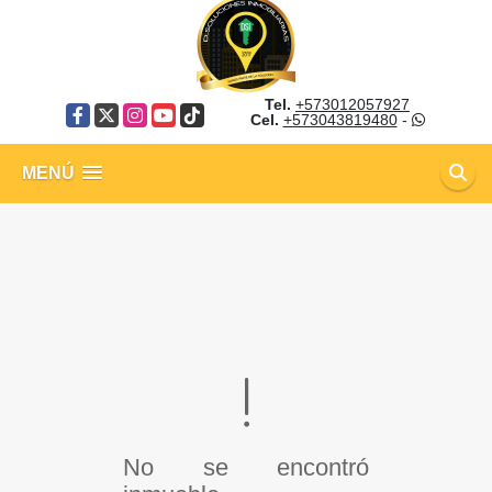
Tel.
+573012057927
Facebook
X
Instagram
YouTube
TikTok
Cel.
+573043819480
-
MENÚ
No se encontró