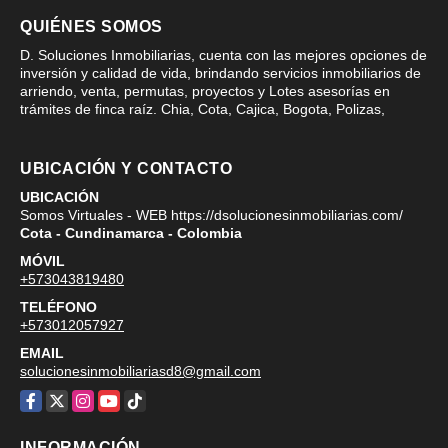
QUIÉNES SOMOS
D. Soluciones Inmobiliarias, cuenta con las mejores opciones de
inversión y calidad de vida, brindando servicios inmobiliarios de
arriendo, venta, permutas, proyectos y Lotes asesorías en
trámites de finca raíz. Chia, Cota, Cajica, Bogota, Polizas,
UBICACIÓN Y CONTACTO
UBICACIÓN
Somos Virtuales - WEB https://dsolucionesinmobiliarias.com/
Cota - Cundinamarca - Colombia
MÓVIL
+573043819480
TELÉFONO
+573012057927
EMAIL
solucionesinmobiliariasd8@gmail.com
Facebook
X
Instagram
YouTube
TikTok
INFORMACIÓN