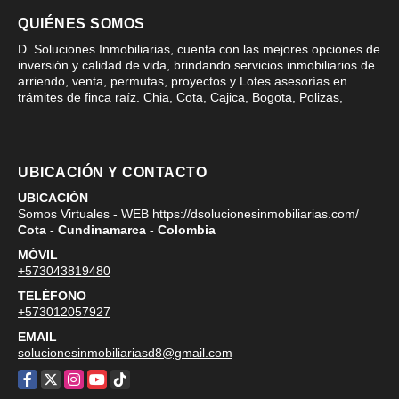
QUIÉNES SOMOS
D. Soluciones Inmobiliarias, cuenta con las mejores opciones de
inversión y calidad de vida, brindando servicios inmobiliarios de
arriendo, venta, permutas, proyectos y Lotes asesorías en
trámites de finca raíz. Chia, Cota, Cajica, Bogota, Polizas,
UBICACIÓN Y CONTACTO
UBICACIÓN
Somos Virtuales - WEB https://dsolucionesinmobiliarias.com/
Cota - Cundinamarca - Colombia
MÓVIL
+573043819480
TELÉFONO
+573012057927
EMAIL
solucionesinmobiliariasd8@gmail.com
Facebook
X
Instagram
YouTube
TikTok