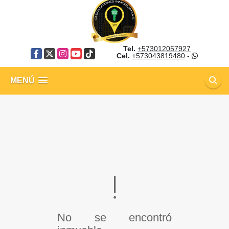
Tel.
+573012057927
Facebook
X
Instagram
YouTube
TikTok
Cel.
+573043819480
-
MENÚ
No se encontró