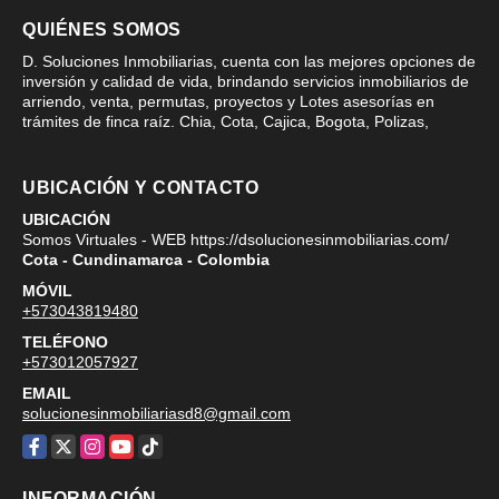
QUIÉNES SOMOS
D. Soluciones Inmobiliarias, cuenta con las mejores opciones de
inversión y calidad de vida, brindando servicios inmobiliarios de
arriendo, venta, permutas, proyectos y Lotes asesorías en
trámites de finca raíz. Chia, Cota, Cajica, Bogota, Polizas,
UBICACIÓN Y CONTACTO
UBICACIÓN
Somos Virtuales - WEB https://dsolucionesinmobiliarias.com/
Cota - Cundinamarca - Colombia
MÓVIL
+573043819480
TELÉFONO
+573012057927
EMAIL
solucionesinmobiliariasd8@gmail.com
Facebook
X
Instagram
YouTube
TikTok
INFORMACIÓN