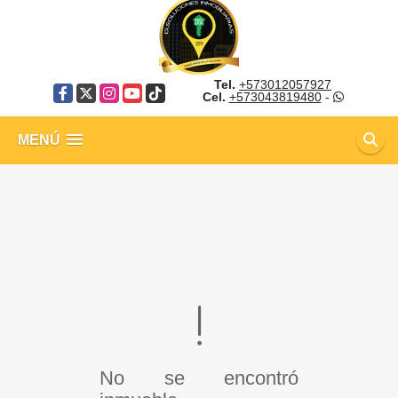
Tel.
+573012057927
Facebook
X
Instagram
YouTube
TikTok
Cel.
+573043819480
-
MENÚ
No se encontró