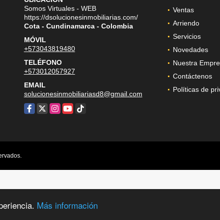
Somos Virtuales - WEB
Ventas
https://dsolucionesinmobiliarias.com/
Arriendo
Cota - Cundinamarca - Colombia
Servicios
MÓVIL
+573043819480
Novedades
TELÉFONO
Nuestra Empre
+573012057927
Contáctenos
EMAIL
Políticas de pr
solucionesinmobiliariasd8@gmail.com
Facebook
X
Instagram
YouTube
TikTok
ervados.
periencia.
Más información