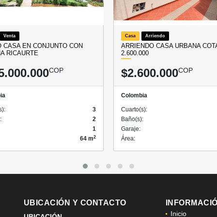
Venta
Casa
Arriendo
 CASA EN CONJUNTO CON
ARRIENDO CASA URBANA COTA
NA RICAURTE
2.600.000
5.000.000
COP
$2.600.000
COP
ia
Colombia
s):
3
Cuarto(s):
:
2
Baño(s):
1
Garaje:
2
64 m
Área:
UBICACIÓN Y CONTACTO
INFORMACI
Inicio
UBICACIÓN