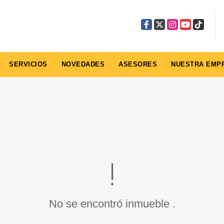
Facebook
X
Instagram
YouTube
TikTok
SERVICIOS
NOVEDADES
ASESORES
NUESTRA EMP
No se encontró inmueble .