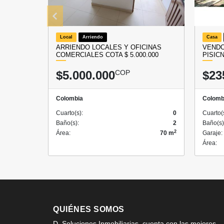
Local
Arriendo
Casa
ARRIENDO LOCALES Y OFICINAS
VENDO
COMERCIALES COTA $ 5.000.000
PISIC
$5.000.000
COP
$23
Colombia
Colomb
Cuarto(s):
0
Cuarto(
Baño(s):
2
Baño(s)
2
Área:
70 m
Garaje:
Área:
QUIÉNES SOMOS
D. Soluciones Inmobiliarias, cuenta con las mejores