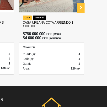
Casa
Arriendo
Local
A
 $
CASA URBANA COTA ARRIENDO $
ARRIEND
4.000.000
COTA – 
$780.000.000
COP | Venta
$3.50
$4.000.000
COP | Arriendo
Colombia
Colombia
3
Cuarto(s):
Cuarto(s):
4
4
Baño(s):
Baño(s):
4
2
Garaje:
Garaje:
2
2
2
160 m
Área:
Área:
220 m
ÓN