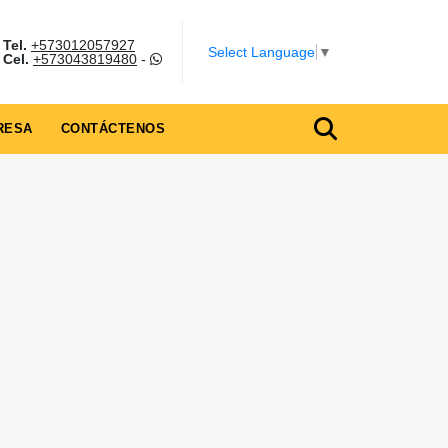
Tel.
+573012057927
Select Language
▼
Cel.
+573043819480
-
RESA
CONTÁCTENOS