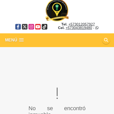
Tel.
+573012057927
Facebook
X
Instagram
YouTube
TikTok
Cel.
+573043819480
-
MENÚ
No se encontró