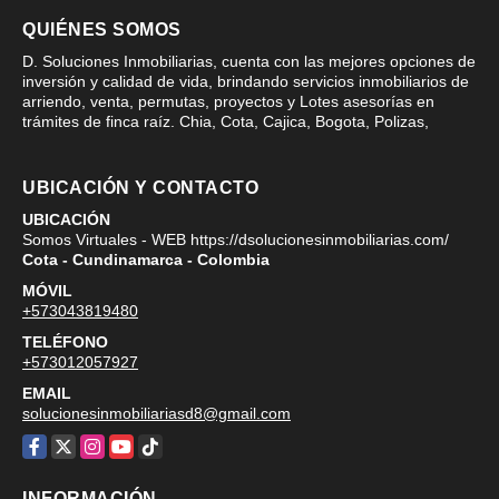
QUIÉNES SOMOS
D. Soluciones Inmobiliarias, cuenta con las mejores opciones de
inversión y calidad de vida, brindando servicios inmobiliarios de
arriendo, venta, permutas, proyectos y Lotes asesorías en
trámites de finca raíz. Chia, Cota, Cajica, Bogota, Polizas,
UBICACIÓN Y CONTACTO
UBICACIÓN
Somos Virtuales - WEB https://dsolucionesinmobiliarias.com/
Cota - Cundinamarca - Colombia
MÓVIL
+573043819480
TELÉFONO
+573012057927
EMAIL
solucionesinmobiliariasd8@gmail.com
Facebook
X
Instagram
YouTube
TikTok
INFORMACIÓN