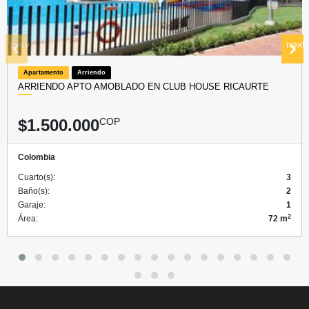
prev
next
Apartamento
Arriendo
ARRIENDO APTO AMOBLADO EN CLUB HOUSE RICAURTE
$1.500.000
COP
Colombia
Cuarto(s):
3
Baño(s):
2
Garaje:
1
2
Área:
72 m